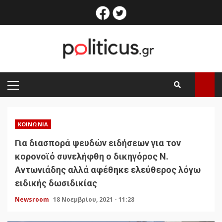
Skip
facebook
twitter
to
content
PRIMARY
MENU
ΚΟΙΝΩΝΊΑ
Για διασπορά ψευδών ειδήσεων για τον
κορονοϊό συνελήφθη ο δικηγόρος Ν.
Αντωνιάδης αλλά αφέθηκε ελεύθερος λόγω
ειδικής δωσιδικίας
Newsroom
18 Νοεμβρίου, 2021 - 11:28