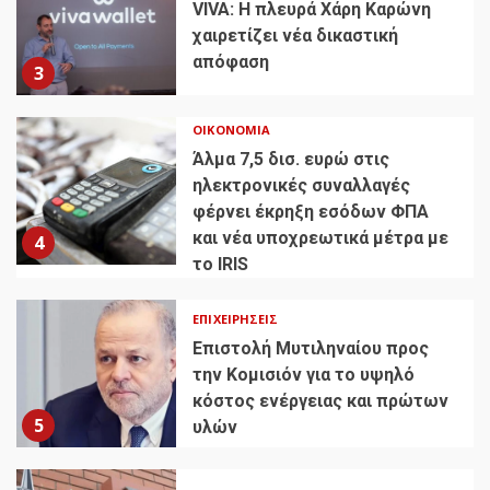
VIVA: Η πλευρά Χάρη Καρώνη
χαιρετίζει νέα δικαστική
απόφαση
3
ΟΙΚΟΝΟΜΊΑ
Άλμα 7,5 δισ. ευρώ στις
ηλεκτρονικές συναλλαγές
φέρνει έκρηξη εσόδων ΦΠΑ
και νέα υποχρεωτικά μέτρα με
4
το IRIS
ΕΠΙΧΕΙΡΉΣΕΙΣ
Επιστολή Μυτιληναίου προς
την Κομισιόν για το υψηλό
κόστος ενέργειας και πρώτων
5
υλών