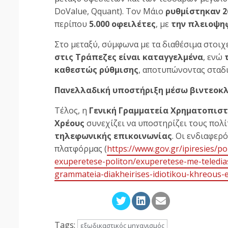
DoValue, Qquant). Τον Μάιο
ρυθμίστηκαν 2
περίπου
5.000 οφειλέτες
, με
την πλειοψη
Στο μεταξύ, σύμφωνα με τα διαθέσιμα στοιχ
στις Τράπεζες είναι καταγγελμένα
, ενώ
καθεστώς ρύθμισης
, αποτυπώνοντας σταδ
Πανελλαδική υποστήριξη μέσω βιντεοκ
Τέλος, η
Γενική Γραμματεία Χρηματοπιστ
Χρέους
συνεχίζει να υποστηρίζει τους πολ
τηλεφωνικής επικοινωνίας
. Οι ενδιαφερ
πλατφόρμας (
https://www.gov.gr/ipiresies/p
exuperetese-politon/exuperetese-me-teledia
grammateia-diakheirises-idiotikou-khreous-
Tags:
εξωδικαστικός μηχανισμός