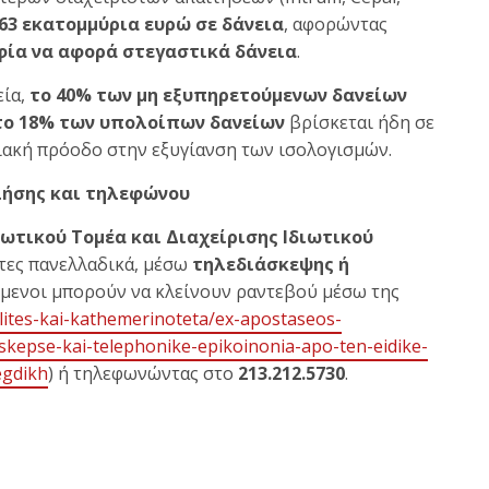
63 εκατομμύρια ευρώ σε δάνεια
, αφορώντας
φία να αφορά στεγαστικά δάνεια
.
εία,
το 40% των μη εξυπηρετούμενων δανείων
το 18% των υπολοίπων δανείων
βρίσκεται ήδη σε
ιακή πρόοδο στην εξυγίανση των ισολογισμών.
λήσης και τηλεφώνου
ωτικού Τομέα και Διαχείρισης Ιδιωτικού
ίτες πανελλαδικά, μέσω
τηλεδιάσκεψης ή
όμενοι μπορούν να κλείνουν ραντεβού μέσω της
olites-kai-kathemerinoteta/ex-apostaseos-
skepse-kai-telephonike-epikoinonia-apo-ten-eidike-
egdikh
) ή τηλεφωνώντας στο
213.212.5730
.