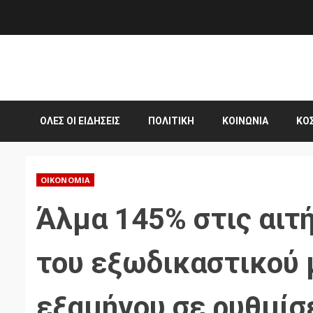
Skip
to
content
ΌΛΕΣ ΟΙ ΕΙΔΉΣΕΙΣ
ΠΟΛΙΤΙΚΉ
ΚΟΙΝΩΝΊΑ
ΚΌ
ΟΙΚΟΝΟΜΊΑ
Άλμα 145% στις αιτ
του εξωδικαστικού 
εξαμήνου σε ρυθμίσ