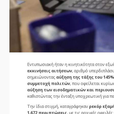
Εντυπωσιακή ήταν η κινητικότητα στον εξω
εκκινήσεις αιτήσεων
, αριθμό υπερδιπλάσ
σημειώνοντας
αύξηση της τάξης του 145%
συμμετοχή πολιτών
, που οφείλεται κυρίω
αύξηση των εισοδηματικών και περιουσ
καθιστώντας την ένταξη υποχρεωτική για π
Την ίδια στιγμή, καταγράφηκαν
ρεκόρ εξαμή
1.672 περιπτώσεις
, με τις αρχικές οφειλέ