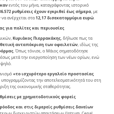
ηκαν
εντός του μήνα, καταγράφοντας ιστορικό
36.572 ρυθμίσεις έχουν εγκριθεί έως σήμερα
, με
 να ανέρχεται στα
12,17 δισεκατομμύρια ευρώ
.
ας για πολίτες και περιουσίες
μικών,
Κυριάκος Πιερρακάκης
, δήλωσε πως τα
θετική ανταπόκριση των οφειλετών
, ιδίως της
φόρμας
. Όπως τόνισε, ο Μάιος σηματοδότησε
μέσως μετά την ενεργοποίηση των νέων ορίων, ενώ
υψηλό.
ανισμό
«το ισχυρότερο εργαλείο προστασίας
, υπογραμμίζοντας την αποτελεσματικότητά του στη
ήριξη της οικονομικής σταθερότητας.
υθμίσεις με χρηματοδοτικούς φορείς
όοδος και στις διμερείς ρυθμίσεις δανείων
τερων διαχειριστών απαιτήσεων (Intrum, Cepal,