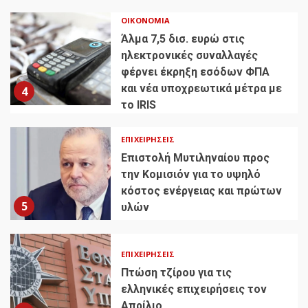
ΟΙΚΟΝΟΜΊΑ
Άλμα 7,5 δισ. ευρώ στις
ηλεκτρονικές συναλλαγές
φέρνει έκρηξη εσόδων ΦΠΑ
και νέα υποχρεωτικά μέτρα με
4
το IRIS
ΕΠΙΧΕΙΡΉΣΕΙΣ
Επιστολή Μυτιληναίου προς
την Κομισιόν για το υψηλό
κόστος ενέργειας και πρώτων
5
υλών
ΕΠΙΧΕΙΡΉΣΕΙΣ
Πτώση τζίρου για τις
ελληνικές επιχειρήσεις τον
Απρίλιο