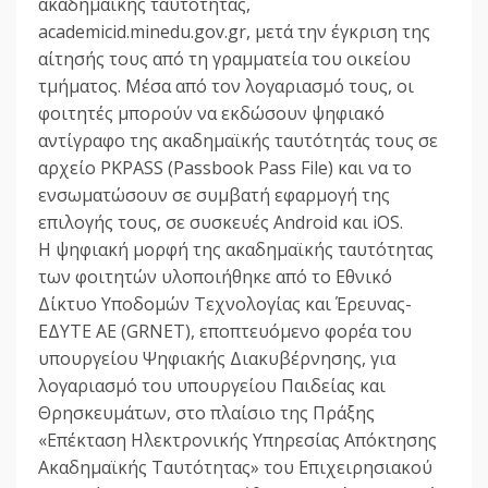
ακαδημαϊκής ταυτότητας,
academicid.minedu.gov.gr, μετά την έγκριση της
αίτησής τους από τη γραμματεία του οικείου
τμήματος. Μέσα από τον λογαριασμό τους, οι
φοιτητές μπορούν να εκδώσουν ψηφιακό
αντίγραφο της ακαδημαϊκής ταυτότητάς τους σε
αρχείο PKPASS (Passbook Pass File) και να το
ενσωματώσουν σε συμβατή εφαρμογή της
επιλογής τους, σε συσκευές Android και iOS.
Η ψηφιακή μορφή της ακαδημαϊκής ταυτότητας
των φοιτητών υλοποιήθηκε από το Εθνικό
Δίκτυο Υποδομών Τεχνολογίας και Έρευνας-
ΕΔΥΤΕ ΑΕ (GRNET), εποπτευόμενο φορέα του
υπουργείου Ψηφιακής Διακυβέρνησης, για
λογαριασμό του υπουργείου Παιδείας και
Θρησκευμάτων, στο πλαίσιο της Πράξης
«Επέκταση Ηλεκτρονικής Υπηρεσίας Απόκτησης
Ακαδημαϊκής Ταυτότητας» του Επιχειρησιακού