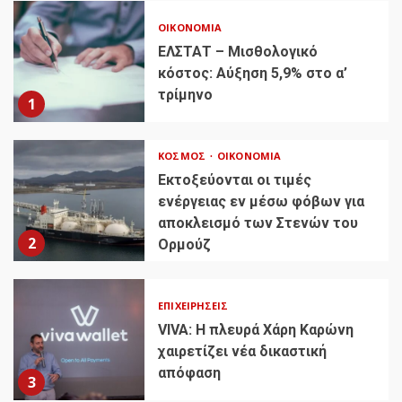
ΟΙΚΟΝΟΜΊΑ
ΕΛΣΤΑΤ – Μισθολογικό
κόστος: Αύξηση 5,9% στο α’
τρίμηνο
1
ΚΌΣΜΟΣ
ΟΙΚΟΝΟΜΊΑ
Εκτοξεύονται οι τιμές
ενέργειας εν μέσω φόβων για
αποκλεισμό των Στενών του
2
Ορμούζ
ΕΠΙΧΕΙΡΉΣΕΙΣ
VIVA: Η πλευρά Χάρη Καρώνη
χαιρετίζει νέα δικαστική
απόφαση
3