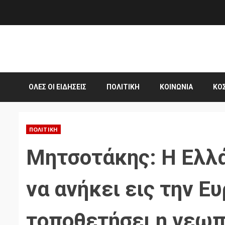
Skip
to
content
ΌΛΕΣ ΟΙ ΕΙΔΉΣΕΙΣ
ΠΟΛΙΤΙΚΉ
ΚΟΙΝΩΝΊΑ
ΚΌ
ΠΟΛΙΤΙΚΉ
Μητσοτάκης: Η Ελλά
να ανήκει εις την Ε
τοποθετήσει η γεωπο