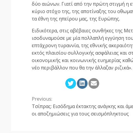
δύο αιώνων. Γιατί από την πρώτη στιγμή η
κύριο στόχο της, της αποτίναξης του οθωμα
τα έθνη της ηπείρου μας, της Ευρώπης.
Ειδικότερα, στις αβέβαιες συνθήκες της Με
ισοδυναμούσε με μία πολλαπλή εγγύηση του
επτάχρονη τυραννία, της εθνικής ακεραιότη
εκτός πλαισίου συλλογικής ασφάλειας και σ
οικονομικής και κοινωνικής ευημερίας καθώς
νέο περιβάλλον που θα την άλλαζαν ριζικά».
Previous:
Continue
Τσίπρας: Εισόδημα έκτακτης ανάγκης και άμ
Reading
οι αποζημιώσεις για τους σεισμόπληκτους