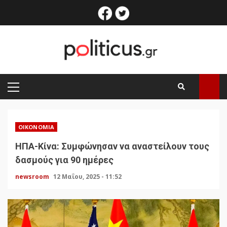
Skip
facebook
twitter
to
content
PRIMARY
MENU
ΟΙΚΟΝΟΜΊΑ
ΗΠΑ-Κίνα: Συμφώνησαν να αναστείλουν τους
δασμούς για 90 ημέρες
newsroom
12 Μαΐου, 2025 - 11:52