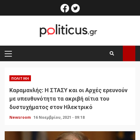
Skip
facebook
twitter
to
content
PRIMARY
MENU
ΠΟΛΙΤΙΚΉ
Καραμανλής: Η ΣΤΑΣΥ και οι Αρχές ερευνούν
με υπευθυνότητα τα ακριβή αίτια του
δυστυχήματος στον Ηλεκτρικό
Newsroom
16 Νοεμβρίου, 2021 - 09:18