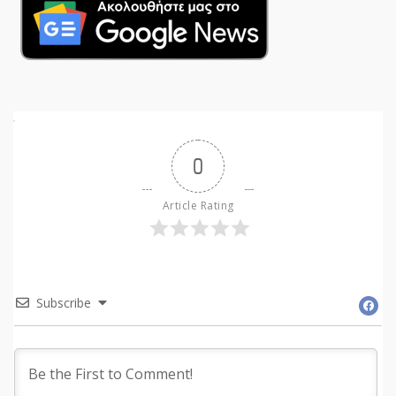
0
Article Rating
Subscribe