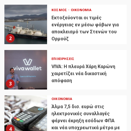
ΚΌΣΜΟΣ
ΟΙΚΟΝΟΜΊΑ
Εκτοξεύονται οι τιμές
ενέργειας εν μέσω φόβων για
αποκλεισμό των Στενών του
2
Ορμούζ
ΕΠΙΧΕΙΡΉΣΕΙΣ
VIVA: Η πλευρά Χάρη Καρώνη
χαιρετίζει νέα δικαστική
απόφαση
3
ΟΙΚΟΝΟΜΊΑ
Άλμα 7,5 δισ. ευρώ στις
ηλεκτρονικές συναλλαγές
φέρνει έκρηξη εσόδων ΦΠΑ
και νέα υποχρεωτικά μέτρα με
4