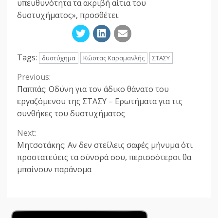
υπευθυνότητα τα ακριβή αίτια του
δυστυχήματος», προσθέτει.
Tags:
δυστύχημα
Κώστας Καραμανλής
ΣΤΑΣΥ
Previous:
Continue
Παππάς: Οδύνη για τον άδικο θάνατο του
Reading
εργαζόμενου της ΣΤΑΣΥ – Ερωτήματα για τις
συνθήκες του δυστυχήματος
Next:
Μητσοτάκης: Αν δεν στείλεις σαφές μήνυμα ότι
προστατεύεις τα σύνορά σου, περισσότεροι θα
μπαίνουν παράνομα