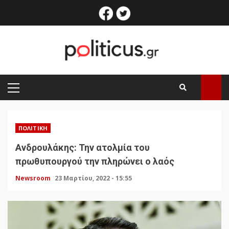
Skip
facebook
twitter
to
content
PRIMARY
MENU
ΠΟΛΙΤΙΚΉ
Ανδρουλάκης: Την ατολμία του
πρωθυπουργού την πληρώνει ο λαός
Newsroom
23 Μαρτίου, 2022 - 15:55