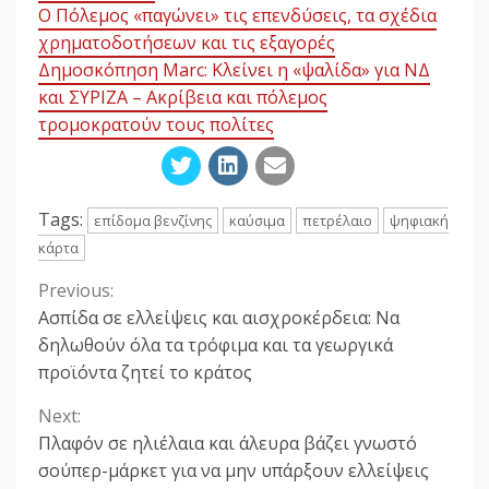
Ο Πόλεμος «παγώνει» τις επενδύσεις, τα σχέδια
χρηματοδοτήσεων και τις εξαγορές
Δημοσκόπηση Marc: Κλείνει η «ψαλίδα» για ΝΔ
και ΣΥΡΙΖΑ – Ακρίβεια και πόλεμος
τρομοκρατούν τους πολίτες
Tags:
επίδομα βενζίνης
καύσιμα
πετρέλαιο
ψηφιακή
κάρτα
Previous:
Continue
Ασπίδα σε ελλείψεις και αισχροκέρδεια: Να
Reading
δηλωθούν όλα τα τρόφιμα και τα γεωργικά
προϊόντα ζητεί το κράτος
Next:
Πλαφόν σε ηλιέλαια και άλευρα βάζει γνωστό
σούπερ-μάρκετ για να μην υπάρξουν ελλείψεις