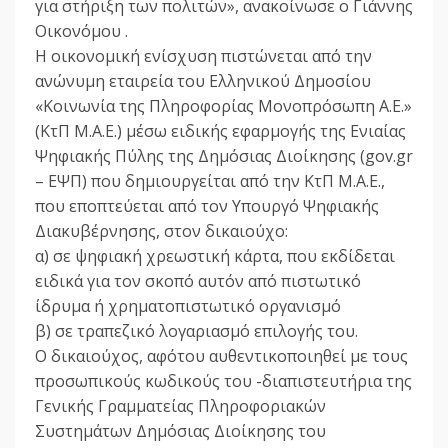
για στήριξη των πολιτών», ανακοίνωσε ο Γιάννης
Οικονόμου .
Η οικονομική ενίσχυση πιστώνεται από την
ανώνυμη εταιρεία του Ελληνικού Δημοσίου
«Κοινωνία της Πληροφορίας Μονοπρόσωπη Α.Ε.»
(ΚτΠ Μ.Α.Ε.) μέσω ειδικής εφαρμογής της Ενιαίας
Ψηφιακής Πύλης της Δημόσιας Διοίκησης (gov.gr
– ΕΨΠ) που δημιουργείται από την ΚτΠ Μ.Α.Ε.,
που εποπτεύεται από τον Υπουργό Ψηφιακής
Διακυβέρνησης, στον δικαιούχο:
α) σε ψηφιακή χρεωστική κάρτα, που εκδίδεται
ειδικά για τον σκοπό αυτόν από πιστωτικό
ίδρυμα ή χρηματοπιστωτικό οργανισμό
β) σε τραπεζικό λογαριασμό επιλογής του.
Ο δικαιούχος, αφότου αυθεντικοποιηθεί με τους
προσωπικούς κωδικούς του -διαπιστευτήρια της
Γενικής Γραμματείας Πληροφοριακών
Συστημάτων Δημόσιας Διοίκησης του