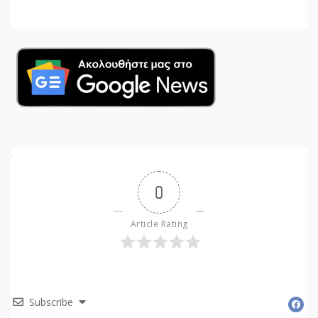
0
Article Rating
Subscribe