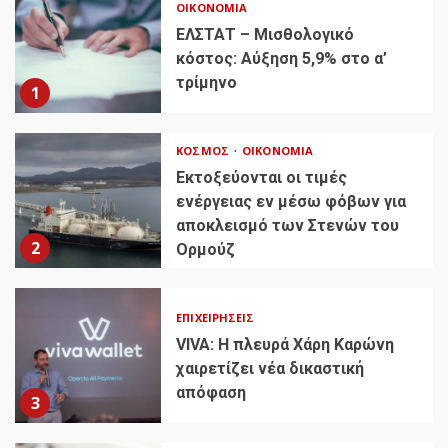
ΟΙΚΟΝΟΜΊΑ
ΕΛΣΤΑΤ – Μισθολογικό
κόστος: Αύξηση 5,9% στο α’
τρίμηνο
1
ΚΌΣΜΟΣ
ΟΙΚΟΝΟΜΊΑ
Εκτοξεύονται οι τιμές
ενέργειας εν μέσω φόβων για
αποκλεισμό των Στενών του
2
Ορμούζ
ΕΠΙΧΕΙΡΉΣΕΙΣ
VIVA: Η πλευρά Χάρη Καρώνη
χαιρετίζει νέα δικαστική
απόφαση
3