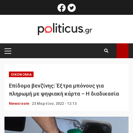
Skip
facebook
twitter
to
content
PRIMARY
MENU
ΟΙΚΟΝΟΜΊΑ
Επίδομα βενζίνης: Έξτρα μπόνους για
πληρωμή με ψηφιακή κάρτα – Η διαδικασία
Newsroom
23 Μαρτίου, 2022 - 12:13