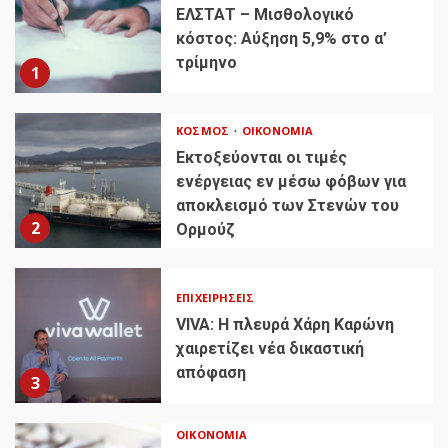
ΕΛΣΤΑΤ – Μισθολογικό
κόστος: Αύξηση 5,9% στο α’
τρίμηνο
1
ΚΌΣΜΟΣ
ΟΙΚΟΝΟΜΊΑ
Εκτοξεύονται οι τιμές
ενέργειας εν μέσω φόβων για
αποκλεισμό των Στενών του
2
Ορμούζ
ΕΠΙΧΕΙΡΉΣΕΙΣ
VIVA: Η πλευρά Χάρη Καρώνη
χαιρετίζει νέα δικαστική
απόφαση
3
ΟΙΚΟΝΟΜΊΑ