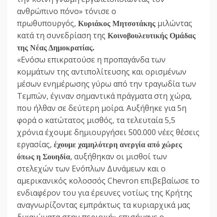
ανθρώπινο πόνο» τόνισε ο
πρωθυπουργός,
μιλώντας
Κυριάκος Μητσοτάκης
κατά τη συνεδρίαση της
Κοινοβουλευτικής Ομάδας
της Νέας Δημοκρατίας.
«Ενόσω επικρατούσε η προπαγάνδα των
κομμάτων της αντιπολίτευσης και ορισμένων
μέσων ενημέρωσης γύρω από την τραγωδία των
Τεμπών, έγιναν σημαντικά πράγματα στη χώρα,
που ήλθαν σε δεύτερη μοίρα. Αυξήθηκε για 5η
φορά ο κατώτατος μισθός, τα τελευταία 5,5
χρόνια έχουμε δημιουργήσει 500.000 νέες θέσεις
εργασίας,
έχουμε χαμηλότερη ανεργία από χώρες
, αυξήθηκαν οι μισθοί των
όπως η Σουηδία
στελεχών των Ενόπλων Δυνάμεων και ο
αμερικανικός κολοσσός Chevron επιβεβαίωσε το
ενδιαφέρον του για έρευνες νοτίως της Κρήτης
αναγνωρίζοντας εμπράκτως τα κυριαρχικά μας
δικαιώματα στην περιοχή» επισήμανε ο