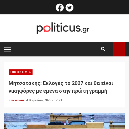
Skip
facebook
twitter
to
content
PRIMARY
MENU
ΟΙΚΟΝΟΜΊΑ
Μητσοτάκης: Εκλογές το 2027 και θα είναι
νικηφόρες με εμένα στην πρώτη γραμμή
newsroom
4 Απριλίου, 2025 - 12:21