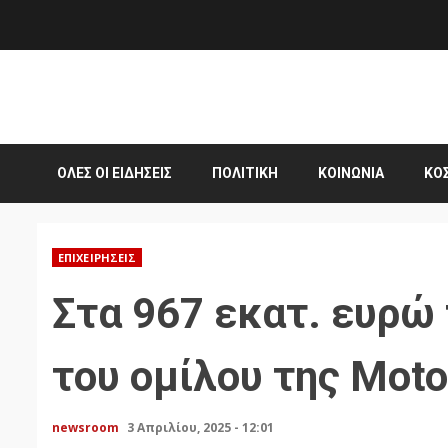
Skip
to
content
ΌΛΕΣ ΟΙ ΕΙΔΉΣΕΙΣ
ΠΟΛΙΤΙΚΉ
ΚΟΙΝΩΝΊΑ
ΚΌ
ΕΠΙΧΕΙΡΉΣΕΙΣ
Στα 967 εκατ. ευρώ 
του ομίλου της Motor
newsroom
3 Απριλίου, 2025 - 12:01