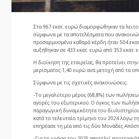
Στα 967 εκατ. ευρώ διαμορφώθηκαν τα λειτου
σύμφωνα με τα αποτελέσματα που ανακοινώθη
προσαρμοσμένα καθαρά κέρδη ήταν 504 εκατ.
αυξήθηκαν σε 433 εκατ. ευρώ από 353 εκατ.
Η διοίκηση της εταιρείας, θα προτείνει στ
μερίσματος 1,40 ευρώ ανά μετοχή από τα οπ
Σύμφωνα με τις σχετικές ανακοινώσεις:
-Το μεγαλύτερο μέρος (68,8%) των πωλήσεων
αγορές του εξωτερικού. Ο όγκος των πωλήσε
παραγωγική δυναμικότητα του διυλιστηρίο
κατά το τελευταίο τρίμηνο του 2024 λόγω τη
επηρέασε τη μία από τις δύο Μονάδες Απόσ
-Για τη χρήση του 2025 αποτελεί προτεραι