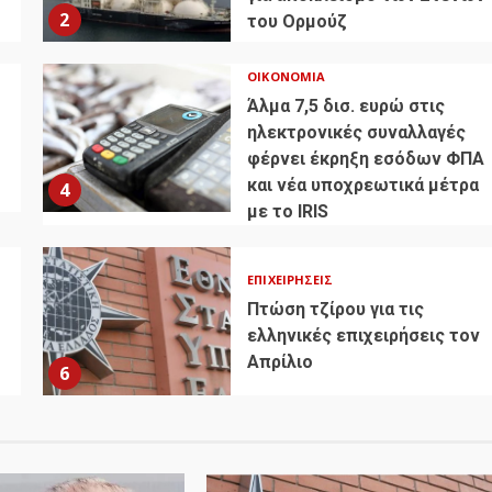
2
του Ορμούζ
ΟΙΚΟΝΟΜΊΑ
Άλμα 7,5 δισ. ευρώ στις
ηλεκτρονικές συναλλαγές
φέρνει έκρηξη εσόδων ΦΠΑ
και νέα υποχρεωτικά μέτρα
4
με το IRIS
ΕΠΙΧΕΙΡΉΣΕΙΣ
Πτώση τζίρου για τις
ελληνικές επιχειρήσεις τον
Απρίλιο
6