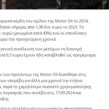
ργικά κέρδη του ομίλου της Motor Oil το 2024,
καν σήμερα, από 1,38 δισ. ευρώ το 2023. Τα
 ευρώ (μειωμένα κατά 43%) ενώ οι επενδύσεις
 ευρώ την προηγούμενη χρονιά.
ην γενική συνέλευση των μετόχων τη διανομή
οία 0,3 ευρώ έχουν ήδη καταβληθεί ως προμέρισμα.
 των προϊόντων της Μotor Oil διατέθηκε στις
ων υπερέβη για άλλη μια χρονιά την ετήσια
υ, παρά το χαμηλότερο ποσοστό χρησιμοποίησης
ς πυρκαγιάς που συνέβη στις 17.09.2024 και
ταξης
ότητα η ολοκλήρωση των εργασιών αποκατάστασης