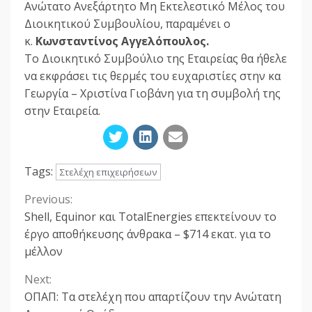
Ανώτατο Ανεξάρτητο Μη Εκτελεστικό Μέλος του
Διοικητικού Συμβουλίου, παραμένει ο
κ.
Κωνσταντίνος Αγγελόπουλος.
Το Διοικητικό Συμβούλιο της Εταιρείας θα ήθελε
να εκφράσει τις θερμές του ευχαριστίες στην κα
Γεωργία – Χριστίνα Γιοβάνη για τη συμβολή της
στην Εταιρεία.
Tags:
Στελέχη επιχειρήσεων
Previous:
Continue
Shell, Equinor και TotalEnergies επεκτείνουν το
Reading
έργο αποθήκευσης άνθρακα – $714 εκατ. για το
μέλλον
Next:
ΟΠΑΠ: Τα στελέχη που απαρτίζουν την Ανώτατη