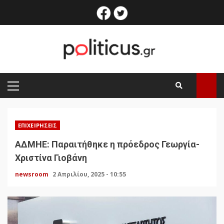
Skip
facebook
twitter
to
content
PRIMARY
MENU
ΕΠΙΧΕΙΡΉΣΕΙΣ
ΑΔΜΗΕ: Παραιτήθηκε η πρόεδρος Γεωργία-
Χριστίνα Γιοβάνη
newsroom
2 Απριλίου, 2025 - 10:55