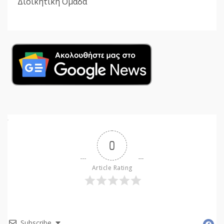
Διοικητική Ομάδα
0
Article Rating
Subscribe