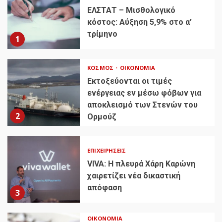
ΕΛΣΤΑΤ – Μισθολογικό
κόστος: Αύξηση 5,9% στο α’
τρίμηνο
1
ΚΌΣΜΟΣ
ΟΙΚΟΝΟΜΊΑ
Εκτοξεύονται οι τιμές
ενέργειας εν μέσω φόβων για
αποκλεισμό των Στενών του
2
Ορμούζ
ΕΠΙΧΕΙΡΉΣΕΙΣ
VIVA: Η πλευρά Χάρη Καρώνη
χαιρετίζει νέα δικαστική
απόφαση
3
ΟΙΚΟΝΟΜΊΑ