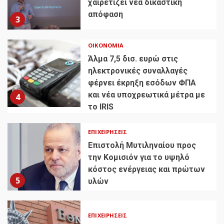
χαιρετίζει νέα δικαστική
απόφαση
3
ΟΙΚΟΝΟΜΊΑ
Άλμα 7,5 δισ. ευρώ στις
ηλεκτρονικές συναλλαγές
φέρνει έκρηξη εσόδων ΦΠΑ
και νέα υποχρεωτικά μέτρα με
4
το IRIS
ΕΠΙΧΕΙΡΉΣΕΙΣ
Επιστολή Μυτιληναίου προς
την Κομισιόν για το υψηλό
κόστος ενέργειας και πρώτων
5
υλών
ΕΠΙΧΕΙΡΉΣΕΙΣ