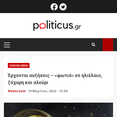
Skip
facebook
twitter
to
content
PRIMARY
MENU
ΟΙΚΟΝΟΜΊΑ
Έρχονται αυξήσεις – «φωτιά» σε ηλιέλαιο,
ζάχαρη και αλεύρι
Newsroom
19 Μαρτίου, 2022 - 15:04