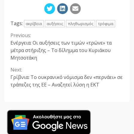
Tags:
ακρίβεια
αυξήσεις
πληθωρισμός
τρόφιμα
Previous:
Continue
Ενέργεια: Οι αυξήσεις των τιμών «τρώνε» τα
Reading
μέτρα στήριξης – Το δίλημμα του Κυριάκου
Μητσοτάκη
Next:
Γρίβνια: Το ουκρανικό νόμισμα δεν «περνάει» σε
τράπεζες της ΕΕ – Aναζητεί λύση η ΕΚΤ