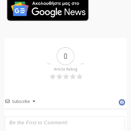
0
Article Rating
Subscribe