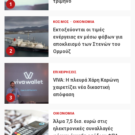
τρίμηνο
1
ΚΌΣΜΟΣ
ΟΙΚΟΝΟΜΊΑ
Εκτοξεύονται οι τιμές
ενέργειας εν μέσω φόβων για
αποκλεισμό των Στενών του
2
Ορμούζ
ΕΠΙΧΕΙΡΉΣΕΙΣ
VIVA: Η πλευρά Χάρη Καρώνη
χαιρετίζει νέα δικαστική
απόφαση
3
ΟΙΚΟΝΟΜΊΑ
Άλμα 7,5 δισ. ευρώ στις
ηλεκτρονικές συναλλαγές