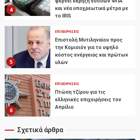
φέρνει έκρηξη εσόδων ΦΠΑ
και νέα υποχρεωτικά μέτρα με
4
το IRIS
ΕΠΙΧΕΙΡΉΣΕΙΣ
Επιστολή Μυτιληναίου προς
την Κομισιόν για το υψηλό
κόστος ενέργειας και πρώτων
5
υλών
ΕΠΙΧΕΙΡΉΣΕΙΣ
Πτώση τζίρου για τις
ελληνικές επιχειρήσεις τον
Απρίλιο
6
Σχετικά άρθρα