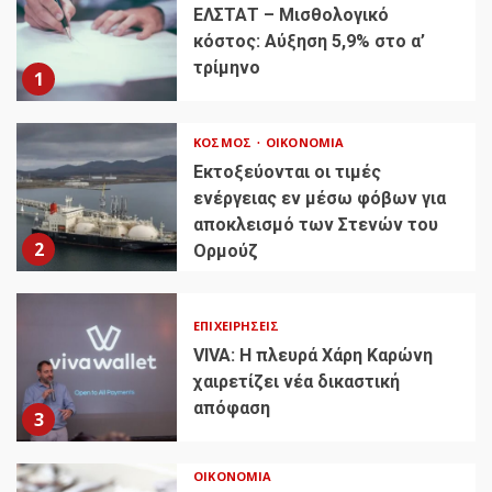
ΕΛΣΤΑΤ – Μισθολογικό
κόστος: Αύξηση 5,9% στο α’
τρίμηνο
1
ΚΌΣΜΟΣ
ΟΙΚΟΝΟΜΊΑ
Εκτοξεύονται οι τιμές
ενέργειας εν μέσω φόβων για
αποκλεισμό των Στενών του
2
Ορμούζ
ΕΠΙΧΕΙΡΉΣΕΙΣ
VIVA: Η πλευρά Χάρη Καρώνη
χαιρετίζει νέα δικαστική
απόφαση
3
ΟΙΚΟΝΟΜΊΑ