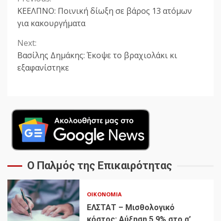
Continue
ΚΕΕΛΠΝΟ: Ποινική δίωξη σε βάρος 13 ατόμων
Reading
για κακουργήματα
Next:
Βασίλης Δημάκης: Έκοψε το βραχιολάκι κι
εξαφανίστηκε
Ο Παλμός της Επικαιρότητας
ΟΙΚΟΝΟΜΊΑ
ΕΛΣΤΑΤ – Μισθολογικό
κόστος: Αύξηση 5,9% στο α’