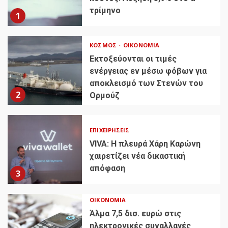
τρίμηνο
1
ΚΌΣΜΟΣ
ΟΙΚΟΝΟΜΊΑ
Εκτοξεύονται οι τιμές
ενέργειας εν μέσω φόβων για
αποκλεισμό των Στενών του
2
Ορμούζ
ΕΠΙΧΕΙΡΉΣΕΙΣ
VIVA: Η πλευρά Χάρη Καρώνη
χαιρετίζει νέα δικαστική
απόφαση
3
ΟΙΚΟΝΟΜΊΑ
Άλμα 7,5 δισ. ευρώ στις
ηλεκτρονικές συναλλαγές