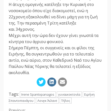
Η άτυχη ομογενής κατέληξε την Κυριακή στο
νοσοκομείο όπου είχε διακομιστεί, ενώ η
22χρονη εξακολουθεί να δίνει μάχη για τη ζωή
της. Την περασμένη Τρίτη κατέληξε
και 34χρονος.
Μέχρι αυτή την ώρα δεν έχουν γίνει γνωστά τα
κίνητρα του άγριου φονικού.
Σήμερα Πέμπτη, οι συγγενείς και οι φίλοι της
Ειρήνης, θα συγκεντρωθούν για το τελευταίο
αντίο, ενώ αύριο, στον Καθεδρικό Ναό του Αγίου
Παύλου Νέας Υόρκης θα τελεστεί η εξόδιος
ακολουθία.
Tags:
Irene Spantopanagos
γυναικοκτονία
Ειρήνη
Σπαντοπανάγου
Λονγκ Άιλαντ
Τήλος
Previous: