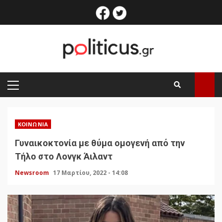
Skip
facebook
twitter
to
content
PRIMARY
MENU
ΚΟΙΝΩΝΊΑ
Γυναικοκτονία με θύμα ομογενή από την
Τήλο στο Λονγκ Άιλαντ
Newsroom
17 Μαρτίου, 2022 - 14:08