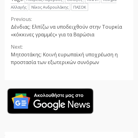
Αλλαγής
Νίκος Ανδρουλάκης
ΠΑΣΟΚ
Previous:
Continue
Δένδιας: Ελπίζω να υποδειχθούν στην Τουρκία
Reading
«κόκκινες γραμμές» για τα Βαρώσια
Next:
Μητσοτάκης: Κοινή ευρωπαϊκή υποχρέωση η
προστασία των εξωτερικών συνόρων