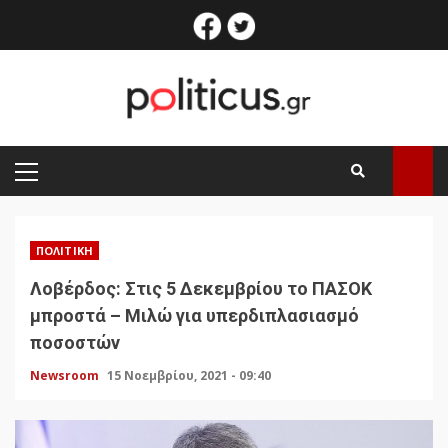
Skip
facebook
twitter
to
content
PRIMARY
MENU
ΠΟΛΙΤΙΚΉ
Λοβέρδος: Στις 5 Δεκεμβρίου το ΠΑΣΟΚ
μπροστά – Μιλώ για υπερδιπλασιασμό
ποσοστών
Newsroom
15 Νοεμβρίου, 2021 - 09:40