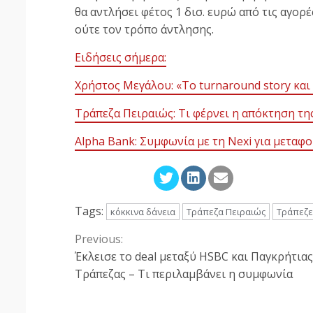
θα αντλήσει φέτος 1 δισ. ευρώ από τις αγορ
ούτε τον τρόπο άντλησης.
Ειδήσεις σήμερα:
Χρήστος Μεγάλου: «Το turnaround story και 
Τράπεζα Πειραιώς: Τι φέρνει η απόκτηση τη
Alpha Βank: Συμφωνία με τη Nexi για μετα
Tags:
κόκκινα δάνεια
Τράπεζα Πειραιώς
Τράπεζε
Previous:
Continue
Έκλεισε το deal μεταξύ HSBC και Παγκρήτιας
Reading
Τράπεζας – Τι περιλαμβάνει η συμφωνία