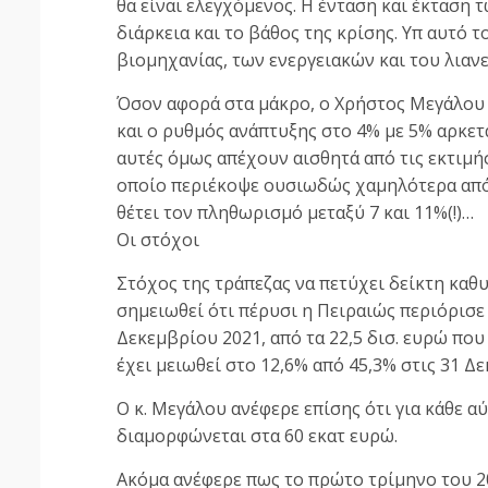
θα είναι ελεγχόμενος. Η ένταση και έκταση 
διάρκεια και το βάθος της κρίσης. Υπ αυτό τ
βιομηχανίας, των ενεργειακών και του λιαν
Όσον αφορά στα μάκρο, ο Χρήστος Μεγάλου 
και ο ρυθμός ανάπτυξης στο 4% με 5% αρκε
αυτές όμως απέχουν αισθητά από τις εκτιμ
οποίο περιέκοψε ουσιωδώς χαμηλότερα από 
θέτει τον πληθωρισμό μεταξύ 7 και 11%(!)…
Οι στόχοι
Στόχος της τράπεζας να πετύχει δείκτη καθ
σημειωθεί ότι πέρυσι η Πειραιώς περιόρισε 
Δεκεμβρίου 2021, από τα 22,5 δισ. ευρώ πο
έχει μειωθεί στο 12,6% από 45,3% στις 31 Δ
Ο κ. Μεγάλου ανέφερε επίσης ότι για κάθε α
διαμορφώνεται στα 60 εκατ ευρώ.
Ακόμα ανέφερε πως το πρώτο τρίμηνο του 202