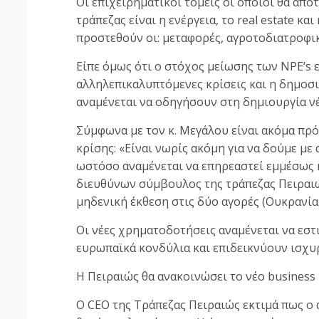
Οι επιχειρηματικοί τομείς οι οποίοι θα απο
τράπεζας είναι η ενέργεια, το real estate κα
προστεθούν οι: μεταφορές, αγροτοδιατροφικό
Είπε όμως ότι ο στόχος μείωσης των NPE’s 
αλληλεπικαλυπτόμενες κρίσεις και η δημοσ
αναμένεται να οδηγήσουν στη δημιουργία νέ
Σύμφωνα με τον κ. Μεγάλου είναι ακόμα πρό
κρίσης: «Είναι νωρίς ακόμη για να δούμε με
ωστόσο αναμένεται να επηρεαστεί εμμέσως 
διευθύνων σύμβουλος της τράπεζας Πειραιώ
μηδενική έκθεση στις δύο αγορές (Ουκρανία,
Οι νέες χρηματοδοτήσεις αναμένεται να εσ
ευρωπαϊκά κονδύλια και επιδεικνύουν ισχυρ
Η Πειραιώς θα ανακοινώσει το νέο business 
Ο CEO της Τράπεζας Πειραιώς εκτιμά πως ο 