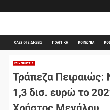
Skip
to
content
ΌΛΕΣ ΟΙ ΕΙΔΉΣΕΙΣ
ΠΟΛΙΤΙΚΉ
ΚΟΙΝΩΝΊΑ
ΚΌ
ΕΠΙΧΕΙΡΉΣΕΙΣ
Τράπεζα Πειραιώς: 
1,3 δισ. ευρώ το 20
Χρήστος Μεγάλου