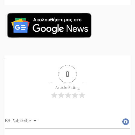
0
Article Rating
Subscribe