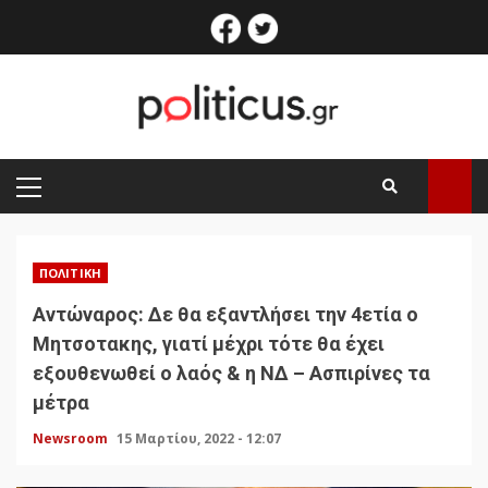
Skip
facebook
twitter
to
content
PRIMARY
MENU
ΠΟΛΙΤΙΚΉ
Αντώναρος: Δε θα εξαντλήσει την 4ετία ο
Μητσοτακης, γιατί μέχρι τότε θα έχει
εξουθενωθεί ο λαός & η ΝΔ – Ασπιρίνες τα
μέτρα
Newsroom
15 Μαρτίου, 2022 - 12:07