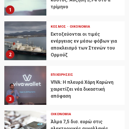
τρίμηνο
1
ΚΌΣΜΟΣ
ΟΙΚΟΝΟΜΊΑ
Εκτοξεύονται οι τιμές
ενέργειας εν μέσω φόβων για
αποκλεισμό των Στενών του
2
Ορμούζ
ΕΠΙΧΕΙΡΉΣΕΙΣ
VIVA: Η πλευρά Χάρη Καρώνη
χαιρετίζει νέα δικαστική
απόφαση
3
ΟΙΚΟΝΟΜΊΑ
Άλμα 7,5 δισ. ευρώ στις
ηλεκτρονικές συναλλαγές