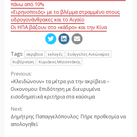
πάνω από 10%
«Ειρηνοποιός» με το βλέμμα στραμμένο στους
υδρογονάνθρακες και το Αιγαίο
Οι ΗΠΑ βάζουν στο «κάδρο» και την Κίνα
Tags:
ακριβεια
εκλογές
Ευάγγελος Αντώναρος
Κυβέρνηση
Κυριάκος Μητσοτάκης
Previous:
Continue
«Κλειδώνουν» τα μέτρα για την ακρίβεια –
Reading
Οικονομου: Επιδότηση με διευρυμένα
εισοδηματικά κριτήρια στα καύσιμα
Next:
Δημήτρης Παπαγγελόπουλος: Πήρε προθεσμία να
απολογηθεί