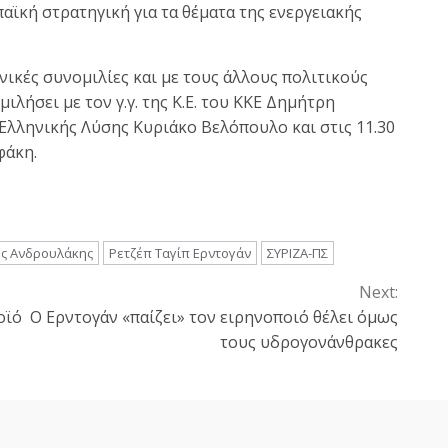
αϊκή στρατηγική για τα θέματα της ενεργειακής
ικές συνομιλίες και με τους άλλους πολιτικούς
μιλήσει με τον γ.γ. της Κ.Ε. του ΚΚΕ Δημήτρη
 Ελληνικής Λύσης Κυριάκο Βελόπουλο και στις 11.30
φάκη.
ος Ανδρουλάκης
Ρετζέπ Ταγίπ Ερντογάν
ΣΥΡΙΖΑ-ΠΣ
Next:
οϊό
Ο Ερντογάν «παίζει» τον ειρηνοποιό θέλει όμως
τους υδρογονάνθρακες