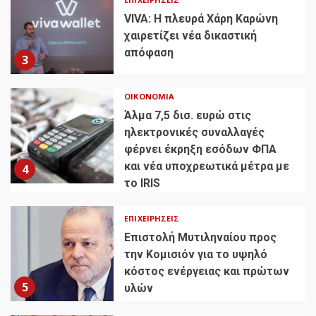
VIVA: Η πλευρά Χάρη Καρώνη
χαιρετίζει νέα δικαστική
απόφαση
3
ΟΙΚΟΝΟΜΊΑ
Άλμα 7,5 δισ. ευρώ στις
ηλεκτρονικές συναλλαγές
φέρνει έκρηξη εσόδων ΦΠΑ
και νέα υποχρεωτικά μέτρα με
4
το IRIS
ΕΠΙΧΕΙΡΉΣΕΙΣ
Επιστολή Μυτιληναίου προς
την Κομισιόν για το υψηλό
κόστος ενέργειας και πρώτων
5
υλών