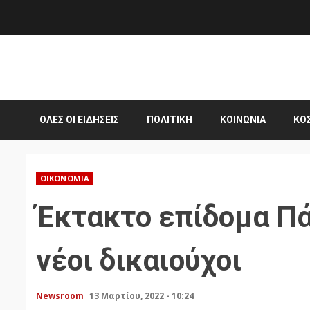
Skip
to
content
ΌΛΕΣ ΟΙ ΕΙΔΉΣΕΙΣ
ΠΟΛΙΤΙΚΉ
ΚΟΙΝΩΝΊΑ
ΚΌ
ΟΙΚΟΝΟΜΊΑ
Έκτακτο επίδομα Πάσ
νέοι δικαιούχοι
Newsroom
13 Μαρτίου, 2022 - 10:24