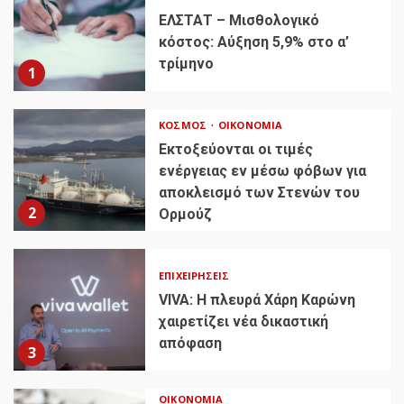
ΕΛΣΤΑΤ – Μισθολογικό
κόστος: Αύξηση 5,9% στο α’
τρίμηνο
1
ΚΌΣΜΟΣ
ΟΙΚΟΝΟΜΊΑ
Εκτοξεύονται οι τιμές
ενέργειας εν μέσω φόβων για
αποκλεισμό των Στενών του
2
Ορμούζ
ΕΠΙΧΕΙΡΉΣΕΙΣ
VIVA: Η πλευρά Χάρη Καρώνη
χαιρετίζει νέα δικαστική
απόφαση
3
ΟΙΚΟΝΟΜΊΑ