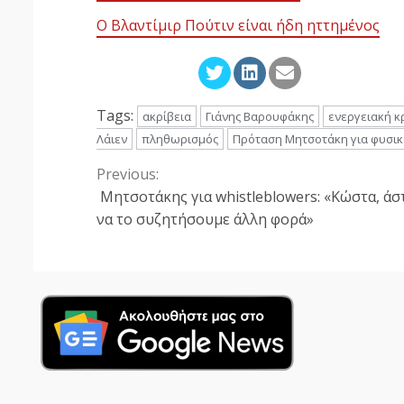
Ο Βλαντίμιρ Πούτιν είναι ήδη ηττημένος
Tags:
ακρίβεια
Γιάνης Βαρουφάκης
ενεργειακή κ
Λάιεν
πληθωρισμός
Πρόταση Μητσοτάκη για φυσικ
Previous:
Continue
Μητσοτάκης για whistleblowers: «Κώστα, άσ
Reading
να το συζητήσουμε άλλη φορά»