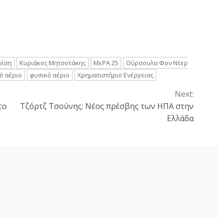
ρίση
Κυριάκος Μητσοτάκης
ΜεΡΑ 25
Ούρσουλα Φον Ντερ
ό αέριο
φυσικό αέριο
Χρηματιστήριο Ενέργειας
Next:
το
Τζόρτζ Τσούνης: Νέος πρέσβης των ΗΠΑ στην
Ελλάδα