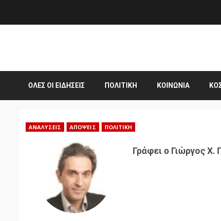
Skip
to
content
ΌΛΕΣ ΟΙ ΕΙΔΉΣΕΙΣ
ΠΟΛΙΤΙΚΉ
ΚΟΙΝΩΝΊΑ
ΚΌ
ΑΝΑΛΎΣΕΙΣ
ΑΠΌΨΕΙΣ
ΠΟΛΙΤΙΚΉ
Γράφει ο Γιώργος Χ.