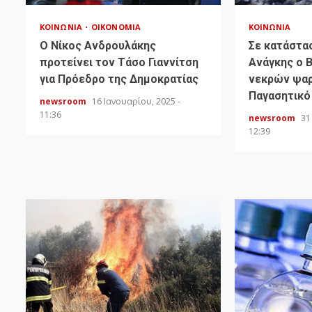
ΚΟΙΝΩΝΊΑ
ΟΙΚΟΝΟΜΊΑ
ΚΟΙΝΩΝΊΑ
Ο Νίκος Ανδρουλάκης
Σε κατάστα
προτείνει τον Τάσο Γιαννίτση
Ανάγκης ο 
για Πρόεδρο της Δημοκρατίας
νεκρών ψαρ
Παγασητικό
newsroom
16 Ιανουαρίου, 2025 -
11:36
newsroom
31
12:39