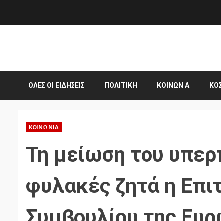
Skip
to
content
ΌΛΕΣ ΟΙ ΕΙΔΉΣΕΙΣ
ΠΟΛΙΤΙΚΉ
ΚΟΙΝΩΝΊΑ
ΚΌ
ΚΟΙΝΩΝΊΑ
Τη μείωση του υπερ
φυλακές ζητά η Επι
Συμβουλίου της Ευ