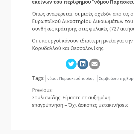
εκείνων του περίφημου “νόμου Παρασκε
Όπως αναφέρεται, οι μισές σχεδόν από τις 
Ευρωπαϊκού Δικαστηρίου Δικαιωμάτων του 
συνθήκες κράτησης στις φυλακές (727 αιτήσε
Οι υπουργοί κάνουν ιδιαίτερη μνεία για τ
Κορυδαλλού και Θεσσαλονίκης.
Tags:
νόμος Παρασκευόπουλος
Συμβούλιο της Ευ
Previous:
Continue
Στυλιανίδης: Είμαστε σε αυξημένη
Reading
επαγρύπνηση – Όχι άσκοπες μετακινήσεις