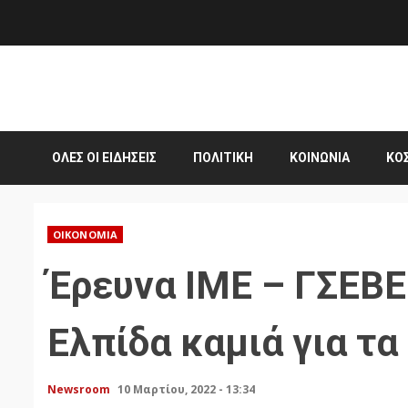
Skip
to
content
ΌΛΕΣ ΟΙ ΕΙΔΉΣΕΙΣ
ΠΟΛΙΤΙΚΉ
ΚΟΙΝΩΝΊΑ
ΚΌ
ΟΙΚΟΝΟΜΊΑ
Έρευνα ΙΜΕ – ΓΣΕΒΕΕ
Ελπίδα καμιά για τα
Newsroom
10 Μαρτίου, 2022 - 13:34