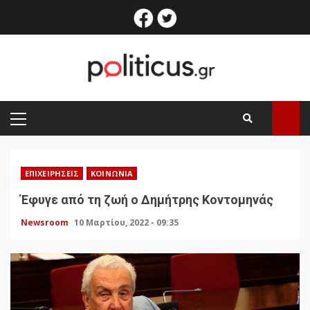
Skip
facebook
twitter
to
content
PRIMARY
MENU
ΕΠΙΧΕΙΡΉΣΕΙΣ
ΚΟΙΝΩΝΊΑ
Έφυγε από τη ζωή ο Δημήτρης Κοντομηνάς
Newsroom
10 Μαρτίου, 2022 - 09:35