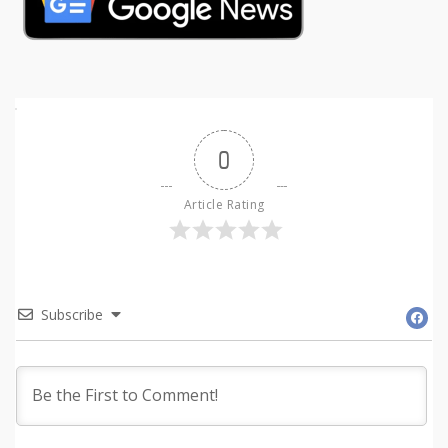
0
Article Rating
Subscribe