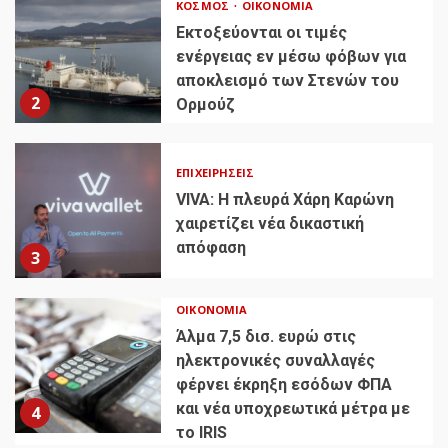
ΚΌΣΜΟΣ
ΟΙΚΟΝΟΜΊΑ
Εκτοξεύονται οι τιμές
ενέργειας εν μέσω φόβων για
αποκλεισμό των Στενών του
2
Ορμούζ
ΕΠΙΧΕΙΡΉΣΕΙΣ
VIVA: Η πλευρά Χάρη Καρώνη
χαιρετίζει νέα δικαστική
απόφαση
3
ΟΙΚΟΝΟΜΊΑ
Άλμα 7,5 δισ. ευρώ στις
ηλεκτρονικές συναλλαγές
φέρνει έκρηξη εσόδων ΦΠΑ
και νέα υποχρεωτικά μέτρα με
4
το IRIS