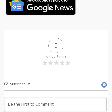
0
Article Rating
Subscribe