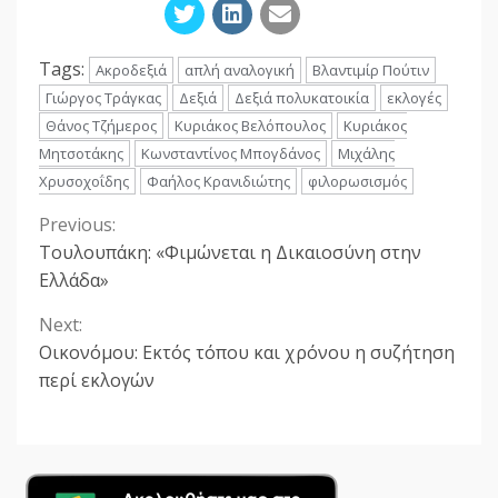
Tags:
Ακροδεξιά
απλή αναλογική
Βλαντιμίρ Πούτιν
Γιώργος Τράγκας
Δεξιά
Δεξιά πολυκατοικία
εκλογές
Θάνος Τζήμερος
Κυριάκος Βελόπουλος
Κυριάκος
Μητσοτάκης
Κωνσταντίνος Μπογδάνος
Μιχάλης
Χρυσοχοΐδης
Φαήλος Κρανιδιώτης
φιλορωσισμός
Previous:
Continue
Τουλουπάκη: «Φιμώνεται η Δικαιοσύνη στην
Reading
Ελλάδα»
Next:
Οικονόμου: Εκτός τόπου και χρόνου η συζήτηση
περί εκλογών