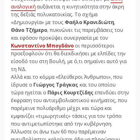
αναλογική
αυξάνεται η κινητικότητα στην άκρη
της δεξιάς πολυκατοικίας. Το σχήμα
«Δημιουργία» με τους
Φαήλο Κρανιδιώτη
,
Θάνο Τζήμερο
, πυκνώνει τις παρεμβάσεις του
και εφόσον προκύψει συνεργασία με τον
Κωνσταντίνο Μπογδάνο
οι περισσότεροι
προεξοφλούν ότι θα διεκδικήσει με ελπίδες την
είσοδό του στη Βουλή, με ό,τι σημαίνει αυτό για
τη ΝΔ.
Αλλά και το κόμμα «Ελεύθεροι Άνθρωποι», που
ίδρυσε ο
Γιώργος Τράγκας
και του οποίου
τώρα ηγείται ο
Πάρις Κουρτζίδης
επενδύει στην
έκφραση του αντιεμβολιαστικού κινήματος, που
παρέμεινε πολυάριθμο μέχρι και τώρα και
εμφανίζει «τιμωρητικές» τάσεις για τον τρόπο
που αντιμετωπίστηκε από την κυβέρνηση.
Άλλωστε οι άνω των 60 που παρέμειναν
ανεμβολίαστοι καλούνται ήδη να πληρώσουν