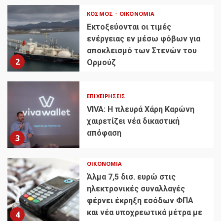
ΚΌΣΜΟΣ
ΟΙΚΟΝΟΜΊΑ
Εκτοξεύονται οι τιμές
ενέργειας εν μέσω φόβων για
αποκλεισμό των Στενών του
2
Ορμούζ
ΕΠΙΧΕΙΡΉΣΕΙΣ
VIVA: Η πλευρά Χάρη Καρώνη
χαιρετίζει νέα δικαστική
απόφαση
3
ΟΙΚΟΝΟΜΊΑ
Άλμα 7,5 δισ. ευρώ στις
ηλεκτρονικές συναλλαγές
φέρνει έκρηξη εσόδων ΦΠΑ
και νέα υποχρεωτικά μέτρα με
4