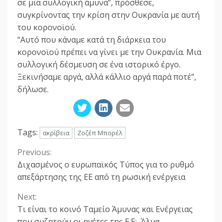
σε μια συλλογική άμυνα”, πρόσθεσε,
συγκρίνοντας την κρίση στην Ουκρανία με αυτή
του κορονοϊού.
“Αυτό που κάναμε κατά τη διάρκεια του
κορονοϊού πρέπει να γίνει με την Ουκρανία. Μια
συλλογική δέσμευση σε ένα ιστορικό έργο.
Ξεκινήσαμε αργά, αλλά κάλλιο αργά παρά ποτέ”,
δήλωσε.
Tags:
ακρίβεια
Ζοζέπ Μπορέλ
Previous:
Continue
Διχασμένος ο ευρωπαϊκός Τύπος για το ρυθμό
Reading
απεξάρτησης της ΕΕ από τη ρωσική ενέργεια
Next:
Τι είναι το κοινό Ταμείο Άμυνας και Ενέργειας
που συζητούν οι ηγέτες της Ε.Ε: Άλμα