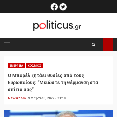
Skip
facebook
twitter
to
content
PRIMARY
MENU
ΕΝΈΡΓΕΙΑ
ΚΌΣΜΟΣ
Ο Μπορέλ ζητάει θυσίες από τους
Ευρωπαίους: “Μειώστε τη θέρμανση στα
σπίτια σας”
Newsroom
9 Μαρτίου, 2022 - 23:10