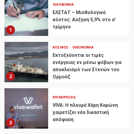
ΟΙΚΟΝΟΜΊΑ
ΕΛΣΤΑΤ – Μισθολογικό
κόστος: Αύξηση 5,9% στο α’
τρίμηνο
1
ΚΌΣΜΟΣ
ΟΙΚΟΝΟΜΊΑ
Εκτοξεύονται οι τιμές
ενέργειας εν μέσω φόβων για
αποκλεισμό των Στενών του
2
Ορμούζ
ΕΠΙΧΕΙΡΉΣΕΙΣ
VIVA: Η πλευρά Χάρη Καρώνη
χαιρετίζει νέα δικαστική
απόφαση
3