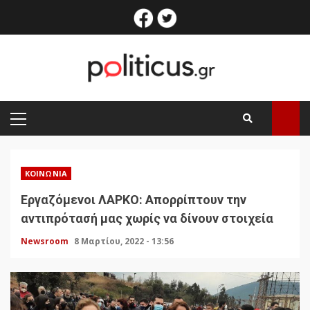
Skip
facebook
twitter
to
content
PRIMARY
MENU
ΚΟΙΝΩΝΊΑ
Εργαζόμενοι ΛΑΡΚΟ: Απορρίπτουν την
αντιπρότασή μας χωρίς να δίνουν στοιχεία
Newsroom
8 Μαρτίου, 2022 - 13:56