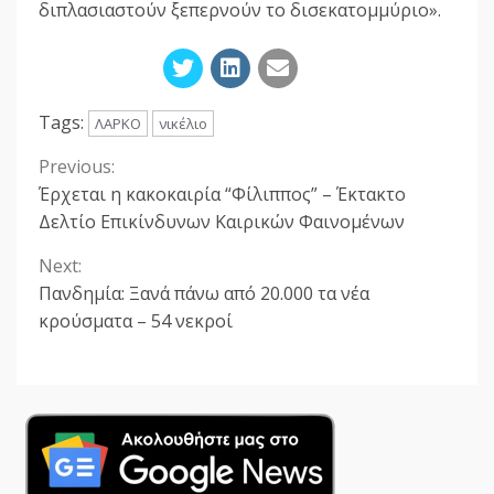
διπλασιαστούν ξεπερνούν το δισεκατομμύριο».
Tags:
ΛΑΡΚΟ
νικέλιο
Previous:
Continue
Έρχεται η κακοκαιρία “Φίλιππος” – Έκτακτο
Reading
Δελτίο Επικίνδυνων Καιρικών Φαινομένων
Next:
Πανδημία: Ξανά πάνω από 20.000 τα νέα
κρούσματα – 54 νεκροί