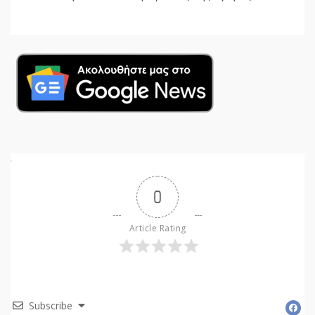
0
Article Rating
Subscribe