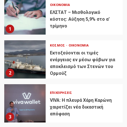
ΟΙΚΟΝΟΜΊΑ
ΕΛΣΤΑΤ – Μισθολογικό
κόστος: Αύξηση 5,9% στο α’
τρίμηνο
1
ΚΌΣΜΟΣ
ΟΙΚΟΝΟΜΊΑ
Εκτοξεύονται οι τιμές
ενέργειας εν μέσω φόβων για
αποκλεισμό των Στενών του
2
Ορμούζ
ΕΠΙΧΕΙΡΉΣΕΙΣ
VIVA: Η πλευρά Χάρη Καρώνη
χαιρετίζει νέα δικαστική
απόφαση
3