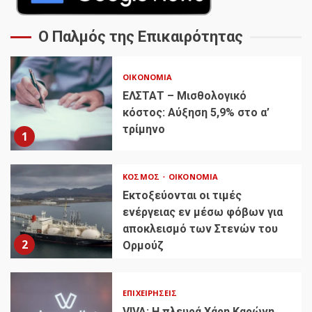
Ο Παλμός της Επικαιρότητας
ΟΙΚΟΝΟΜΊΑ
ΕΛΣΤΑΤ – Μισθολογικό
κόστος: Αύξηση 5,9% στο α’
τρίμηνο
1
ΚΌΣΜΟΣ
ΟΙΚΟΝΟΜΊΑ
Εκτοξεύονται οι τιμές
ενέργειας εν μέσω φόβων για
αποκλεισμό των Στενών του
2
Ορμούζ
ΕΠΙΧΕΙΡΉΣΕΙΣ
VIVA: Η πλευρά Χάρη Καρώνη