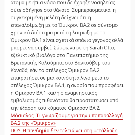
άτομα με ήπια νόσο που δε έχρηζε νοσηλείας
ούτε οδήγησε στο θάνατο. Συμπερασματικά, η
συγκεκριμένη μελέτη δείχνει ότι η
επαναλοίμωξη με το Όμικρον BA.2 σε σύντομο
χρονικό διάστημα μετά τη λοίμωξη με το
Όμικρον BA.1 είναι σχετικά σπάνιο γεγονός αλλά
μπορεί να συμβεί. Σύμφωνα με τη Sarah Otto,
εξελικτικό βιολόγο στο Πανεπιστήμιο της
Βρετανικής Κολούμπια στο Βανκούβερ του
Καναδά, εάν το στέλεχος Όμικρον BA.2
επικρατήσει σε μια κοινότητα λίγο μετά το
στέλεχος Όμικρον BA.1, η ανοσία που προσφέρει
η Όμικρον BA.1 και/ή ο αναμνηστικός
εμβολιασμός πιθανότατα θα προστατεύσει από
την έξαρση του κύματος Όμικρον BA.2.
Μόσιαλος: Τι γνωρίζουμε για την υποπαραλλαγή
BA.2 της «Όμικρον»
ΠΟΥ: Η πανδημία δεν τελειώνει στη μετάλλαξη