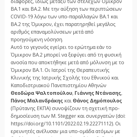
διαφορές, ιδίως μεταξύ των στελεχών Όμικρον
BA.1 και BA.2. Με την αύξηση των περιπτώσεων
COVID-19 λόγω των υπο-παραλλαγών BA.1 και
BA.2 της Όμικρον, έχει παρατηρηθεί μεγάλος
αριθμός επαναμολύνσεων μετά από
προηγούμενη νόσηση.
Αυτό το γεγονός εγείρει το ερώτημα εάν το
Όμικρον BA.2 μπορεί να ξεφύγει από τη φυσική
ανοσία που αποκτήθηκε μετά από μόλυνση με το
Όμικρον BA.1. Οι Ιατροί της Θεραπευτικής
Κλινικής της Ιατρικής Σχολής του Εθνικού και
Καποδιστριακού Πανεπιστημίου Αθηνών
Θεοδώρα Ψαλτοπούλου
,
Γιάννης Ντάνασης
,
Πάνος Μαλανδράκης
και
Θάνος Δημόπουλος
(Πρύτανης ΕΚΠΑ) συνοψίζουν τη σχετική προ-
δημοσίευση των M. Stegger και συνεργατών (doi:
https://doi.org/10.1101/2022.02.19.22271112). Οι
ερευνητές ανέλυσαν μια υπο-ομάδα ατόμων με