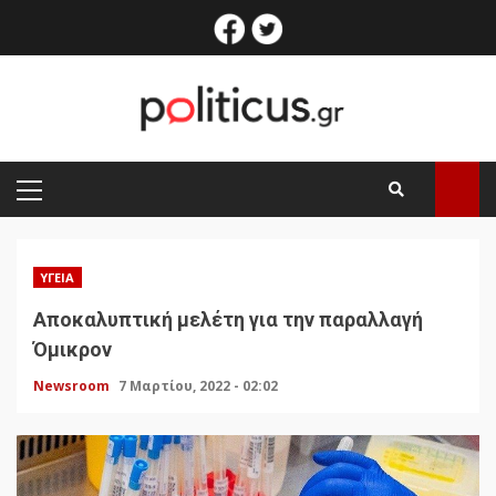
Skip
facebook
twitter
to
content
PRIMARY
MENU
ΥΓΕΊΑ
Αποκαλυπτική μελέτη για την παραλλαγή
Όμικρον
Newsroom
7 Μαρτίου, 2022 - 02:02