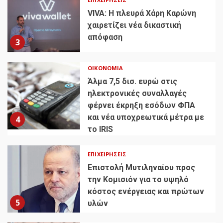
VIVA: Η πλευρά Χάρη Καρώνη
χαιρετίζει νέα δικαστική
απόφαση
3
ΟΙΚΟΝΟΜΊΑ
Άλμα 7,5 δισ. ευρώ στις
ηλεκτρονικές συναλλαγές
φέρνει έκρηξη εσόδων ΦΠΑ
και νέα υποχρεωτικά μέτρα με
4
το IRIS
ΕΠΙΧΕΙΡΉΣΕΙΣ
Επιστολή Μυτιληναίου προς
την Κομισιόν για το υψηλό
κόστος ενέργειας και πρώτων
5
υλών