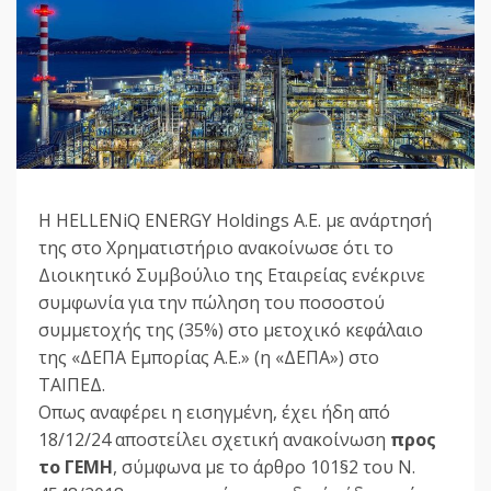
Η HELLENiQ ENERGY Holdings A.E. με ανάρτησή
της στο Χρηματιστήριο ανακοίνωσε ότι το
Διοικητικό Συμβούλιο της Εταιρείας ενέκρινε
συμφωνία για την πώληση του ποσοστού
συμμετοχής της (35%) στο μετοχικό κεφάλαιο
της «ΔΕΠΑ Εμπορίας Α.Ε.» (η «ΔΕΠΑ») στο
ΤΑΙΠΕΔ.
Οπως αναφέρει η εισηγμένη, έχει ήδη από
18/12/24 αποστείλει σχετική ανακοίνωση
προς
το ΓΕΜΗ
, σύμφωνα με το άρθρο 101§2 του Ν.