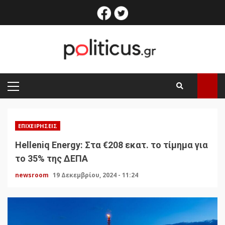
Skip
facebook
twitter
to
content
PRIMARY
MENU
ΕΠΙΧΕΙΡΉΣΕΙΣ
Helleniq Energy: Στα €208 εκατ. το τίμημα για
το 35% της ΔΕΠΑ
newsroom
19 Δεκεμβρίου, 2024 - 11:24