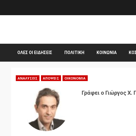
Skip
to
content
ΌΛΕΣ ΟΙ ΕΙΔΉΣΕΙΣ
ΠΟΛΙΤΙΚΉ
ΚΟΙΝΩΝΊΑ
ΚΌ
ΑΝΑΛΎΣΕΙΣ
ΑΠΌΨΕΙΣ
ΟΙΚΟΝΟΜΊΑ
Γράφει ο Γιώργος Χ.