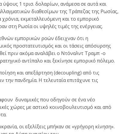
 ύψους 1 τρισ. δολαρίων, ανάμεσα σε αυτά και
ναλλαγματικών διαθεσίμων της Τράπεζας της Ρωσίας,
 χρόνια, εκμεταλλευόμενη και το εμπορικό
αν στη Ρωσία οι υψηλές τιμές της ενέργειας.
ιεθνών εμπορικών ροών έδειχναν ότι η
ικός προστατευτισμός και οι τάσεις απόσυρσης
θεί πριν ακόμα αναλάβει ο Ντόναλντ Τραμπ -ο
ρατηγικό αντίπαλο και ξεκίνησε εμπορικό πόλεμο.
οίηση και απεξάρτηση (decoupling) από τις
 την πανδημία. Η τελευταία επιτάχυνε τις
ράφουν δυναμικές που οδηγούν σε ένα νέο
τικές χώρες με αστικό κοινοβουλευτισμό και από
ώτα.
κρανία, οι εξελίξεις μπήκαν σε «γρήγορη κίνηση».
σε τη Δύση εναντίον του.