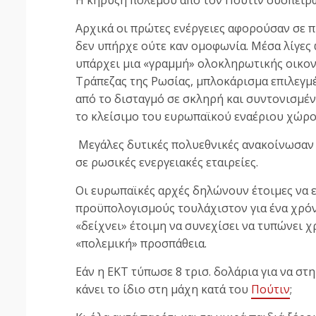
Αρχικά οι πρώτες ενέργειες αφορούσαν σε π
δεν υπήρχε ούτε καν ομοφωνία. Μέσα λίγες ώ
υπάρχει μια «γραμμή» ολοκληρωτικής οικον
Τράπεζας της Ρωσίας, μπλοκάρισμα επιλεγ
από το δισταγμό σε σκληρή και συντονισμέ
το κλείσιμο του ευρωπαϊκού εναέριου χώρο
Μεγάλες δυτικές πολυεθνικές ανακοίνωσαν 
σε ρωσικές ενεργειακές εταιρείες.
Οι ευρωπαϊκές αρχές δηλώνουν έτοιμες να 
προϋπολογισμούς τουλάχιστον για ένα χρό
«δείχνει» έτοιμη να συνεχίσει να τυπώνει χρ
«πολεμική» προσπάθεια.
Εάν η ΕΚΤ τύπωσε 8 τρισ. δολάρια για να στ
κάνει το ίδιο στη μάχη κατά του
Πούτιν
;