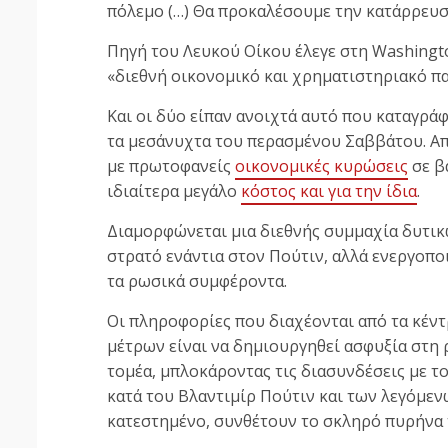
πόλεμο (…) Θα προκαλέσουμε την κατάρρευσ
Πηγή του Λευκού Οίκου έλεγε στη Washingto
«διεθνή οικονομικό και χρηματιστηριακό πα
Και οι δύο είπαν ανοιχτά αυτό που καταγρά
τα μεσάνυχτα του περασμένου Σαββάτου. Από
με πρωτοφανείς
οικονομικές κυρώσεις
σε β
ιδιαίτερα μεγάλο
κόστος και για την ίδια
.
Διαμορφώνεται μια διεθνής συμμαχία δυτικ
στρατό ενάντια στον Πούτιν, αλλά ενεργοπ
τα ρωσικά συμφέροντα.
Οι πληροφορίες που διαχέονται από τα κέν
μέτρων είναι να δημιουργηθεί ασφυξία στη
τομέα, μπλοκάροντας τις διασυνδέσεις με τ
κατά του Βλαντιμίρ Πούτιν και των λεγόμεν
κατεστημένο, συνθέτουν το σκληρό πυρήνα 