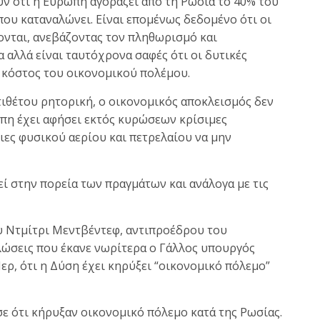
ουν ότι η Ευρώπη αγοράζει από τη Ρωσία το 40% του
που καταναλώνει. Είναι επομένως δεδομένο ότι οι
νονται, ανεβάζοντας τον πληθωρισμό και
αλλά είναι ταυτόχρονα σαφές ότι οι δυτικές
ο κόστος του οικονομικού πολέμου.
ντιθέτου ρητορική, ο οικονομικός αποκλεισμός δεν
ώπη έχει αφήσει εκτός κυρώσεων κρίσιμες
ιες φυσικού αερίου και πετρελαίου να μην
νεί στην πορεία των πραγμάτων και ανάλογα με τις
ου Ντμίτρι Μεντβέντεφ, αντιπροέδρου του
λώσεις που έκανε νωρίτερα ο Γάλλος υπουργός
ρ, ότι η Δύση έχει κηρύξει “οικονομικό πόλεμο”
 ότι κήρυξαν οικονομικό πόλεμο κατά της Ρωσίας.