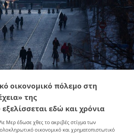
κό οικονομικό πόλεμο στη
έχεια» της
εξελίσσεται εδώ και χρόνια
ε Μερ έδωσε χθες το ακριβές στίγμα των
ν ολοκληρωτικό οικονομικό και χρηματοπιστωτικό