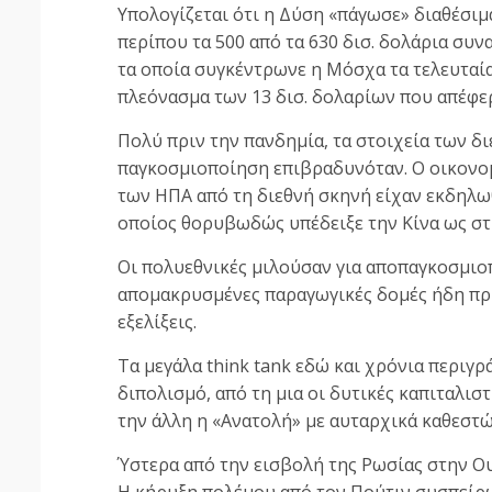
Υπολογίζεται ότι η Δύση «πάγωσε» διαθέσιμα
περίπου τα 500 από τα 630 δισ. δολάρια συ
τα οποία συγκέντρωνε η Μόσχα τα τελευταία
πλεόνασμα των 13 δισ. δολαρίων που απέφερ
Πολύ πριν την πανδημία, τα στοιχεία των δ
παγκοσμιοποίηση επιβραδυνόταν. Ο οικονομ
των ΗΠΑ από τη διεθνή σκηνή είχαν εκδηλω
οποίος θορυβωδώς υπέδειξε την Κίνα ως στ
Οι πολυεθνικές μιλούσαν για αποπαγκοσμιοπ
απομακρυσμένες παραγωγικές δομές ήδη πριν
εξελίξεις.
Τα μεγάλα think tank εδώ και χρόνια περιγ
διπολισμό, από τη μια οι δυτικές καπιταλισ
την άλλη η «Ανατολή» με αυταρχικά καθεστ
Ύστερα από την εισβολή της Ρωσίας στην Ου
Η κήρυξη πολέμου από τον Πούτιν συσπείρω