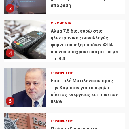
απόφαση
3
ΟΙΚΟΝΟΜΊΑ
Άλμα 7,5 δισ. ευρώ στις
ηλεκτρονικές συναλλαγές
φέρνει έκρηξη εσόδων ΦΠΑ
και νέα υποχρεωτικά μέτρα με
4
το IRIS
ΕΠΙΧΕΙΡΉΣΕΙΣ
Επιστολή Μυτιληναίου προς
την Κομισιόν για το υψηλό
κόστος ενέργειας και πρώτων
5
υλών
ΕΠΙΧΕΙΡΉΣΕΙΣ
Πτώση τζίρου για τις