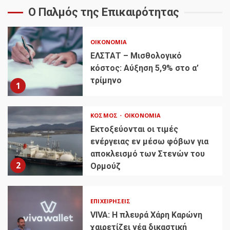
Ο Παλμός της Επικαιρότητας
ΟΙΚΟΝΟΜΊΑ
ΕΛΣΤΑΤ – Μισθολογικό
κόστος: Αύξηση 5,9% στο α’
τρίμηνο
1
ΚΌΣΜΟΣ
ΟΙΚΟΝΟΜΊΑ
Εκτοξεύονται οι τιμές
ενέργειας εν μέσω φόβων για
αποκλεισμό των Στενών του
2
Ορμούζ
ΕΠΙΧΕΙΡΉΣΕΙΣ
VIVA: Η πλευρά Χάρη Καρώνη
χαιρετίζει νέα δικαστική