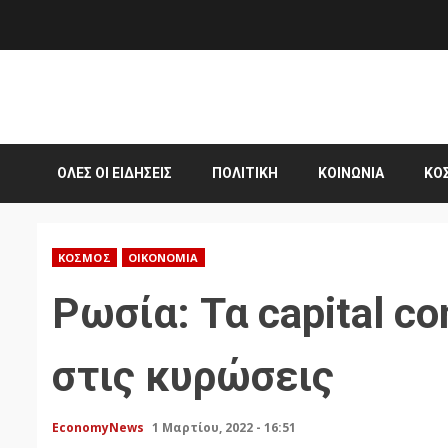
Skip
to
content
ΌΛΕΣ ΟΙ ΕΙΔΉΣΕΙΣ
ΠΟΛΙΤΙΚΉ
ΚΟΙΝΩΝΊΑ
ΚΌ
ΚΌΣΜΟΣ
ΟΙΚΟΝΟΜΊΑ
Ρωσία: Τα capital co
στις κυρώσεις
EconomyNews
1 Μαρτίου, 2022 - 16:51