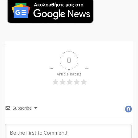
0
Article Rating
Subscribe