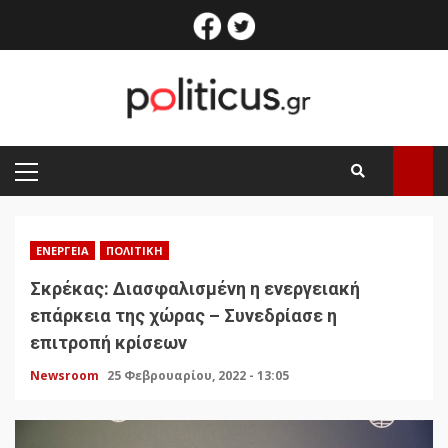
Skip
facebook
twitter
to
content
PRIMARY
MENU
ΕΝΈΡΓΕΙΑ
ΠΟΛΙΤΙΚΉ
Σκρέκας: Διασφαλισμένη η ενεργειακή
επάρκεια της χώρας – Συνεδρίασε η
επιτροπή κρίσεων
Newsroom
25 Φεβρουαρίου, 2022 - 13:05