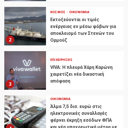
ΚΌΣΜΟΣ
ΟΙΚΟΝΟΜΊΑ
Εκτοξεύονται οι τιμές
ενέργειας εν μέσω φόβων για
αποκλεισμό των Στενών του
2
Ορμούζ
ΕΠΙΧΕΙΡΉΣΕΙΣ
VIVA: Η πλευρά Χάρη Καρώνη
χαιρετίζει νέα δικαστική
απόφαση
3
ΟΙΚΟΝΟΜΊΑ
Άλμα 7,5 δισ. ευρώ στις
ηλεκτρονικές συναλλαγές
φέρνει έκρηξη εσόδων ΦΠΑ
και νέα υποχρεωτικά μέτρα με