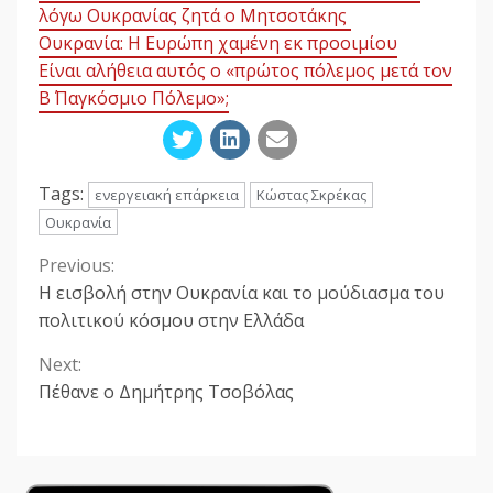
λόγω Ουκρανίας ζητά ο Μητσοτάκης
Ουκρανία: Η Ευρώπη χαμένη εκ προοιμίου
Είναι αλήθεια αυτός ο «πρώτος πόλεμος μετά τον
Β΄ Παγκόσμιο Πόλεμο»;
Tags:
ενεργειακή επάρκεια
Κώστας Σκρέκας
Ουκρανία
Previous:
Continue
Η εισβολή στην Ουκρανία και τo μούδιασμα του
Reading
πολιτικού κόσμου στην Ελλάδα
Next:
Πέθανε ο Δημήτρης Τσοβόλας