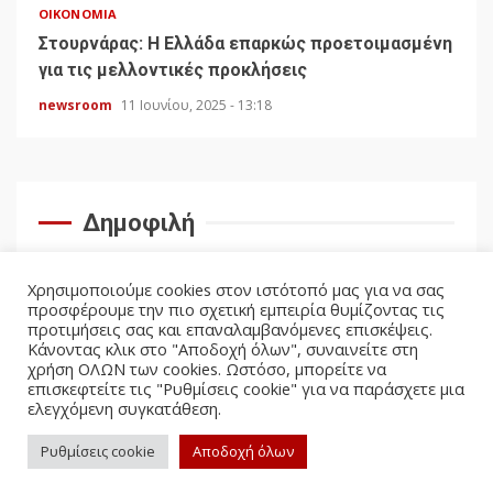
ΟΙΚΟΝΟΜΊΑ
Στουρνάρας: Η Ελλάδα επαρκώς προετοιμασμένη
για τις μελλοντικές προκλήσεις
newsroom
11 Ιουνίου, 2025 - 13:18
Δημοφιλή
Χρησιμοποιούμε cookies στον ιστότοπό μας για να σας
προσφέρουμε την πιο σχετική εμπειρία θυμίζοντας τις
προτιμήσεις σας και επαναλαμβανόμενες επισκέψεις.
Κάνοντας κλικ στο "Αποδοχή όλων", συναινείτε στη
χρήση ΟΛΩΝ των cookies. Ωστόσο, μπορείτε να
επισκεφτείτε τις "Ρυθμίσεις cookie" για να παράσχετε μια
ελεγχόμενη συγκατάθεση.
facebook
twitter
Ρυθμίσεις cookie
Αποδοχή όλων
Politicus.gr Copyright © All rights reserved.