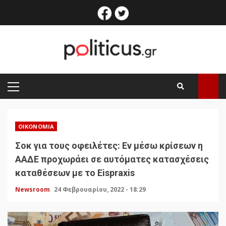
Skip
facebook
twitter
to
content
PRIMARY
MENU
ΟΙΚΟΝΟΜΊΑ
Σοκ για τους οφειλέτες: Εν μέσω κρίσεων η
ΑΑΔΕ προχωράει σε αυτόματες κατασχέσεις
καταθέσεων με το Eispraxis
Newsroom
24 Φεβρουαρίου, 2022 - 18:29