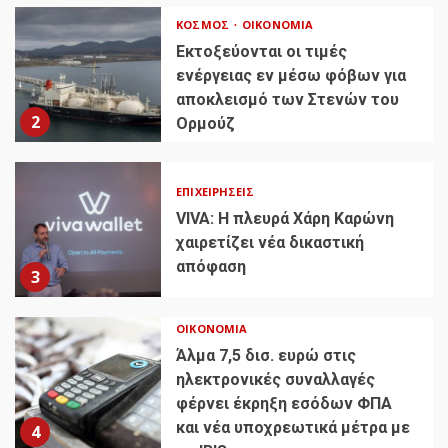
ΚΌΣΜΟΣ
ΟΙΚΟΝΟΜΊΑ
Εκτοξεύονται οι τιμές
ενέργειας εν μέσω φόβων για
αποκλεισμό των Στενών του
2
Ορμούζ
ΕΠΙΧΕΙΡΉΣΕΙΣ
VIVA: Η πλευρά Χάρη Καρώνη
χαιρετίζει νέα δικαστική
απόφαση
3
ΟΙΚΟΝΟΜΊΑ
Άλμα 7,5 δισ. ευρώ στις
ηλεκτρονικές συναλλαγές
φέρνει έκρηξη εσόδων ΦΠΑ
και νέα υποχρεωτικά μέτρα με
4