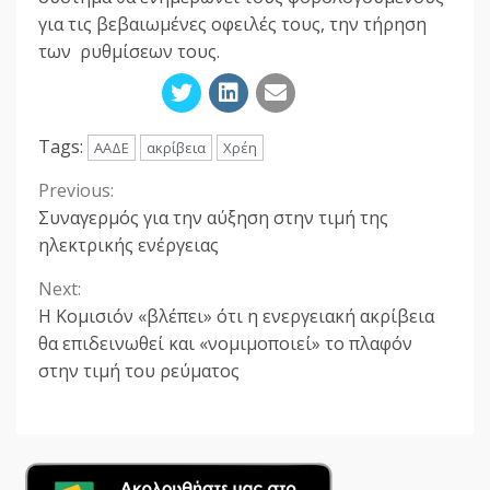
για τις βεβαιωμένες οφειλές τους, την τήρηση
των ρυθμίσεων τους.
Tags:
ΑΑΔΕ
ακρίβεια
Χρέη
Previous:
Continue
Συναγερμός για την αύξηση στην τιμή της
Reading
ηλεκτρικής ενέργειας
Next:
Η Κομισιόν «βλέπει» ότι η ενεργειακή ακρίβεια
θα επιδεινωθεί και «νομιμοποιεί» το πλαφόν
στην τιμή του ρεύματος