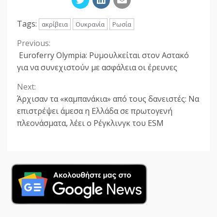
Tags:
ακρίβεια
Ουκρανία
Ρωσία
Previous:
Continue
Euroferry Olympia: Ρυμουλκείται στον Αστακό
Reading
για να συνεχιστούν με ασφάλεια οι έρευνες
Next:
Άρχισαν τα «καμπανάκια» από τους δανειστές: Να
επιστρέψει άμεσα η Ελλάδα σε πρωτογενή
πλεονάσματα, λέει ο Ρέγκλινγκ του ESM