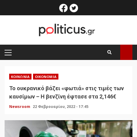
Skip
facebook
twitter
to
content
PRIMARY
MENU
ΚΟΙΝΩΝΊΑ
ΟΙΚΟΝΟΜΊΑ
Το ουκρανικό βάζει «φωτιά» στις τιμές των
καυσίμων – Η βενζίνη έφτασε στα 2,146€
Newsroom
22 Φεβρουαρίου, 2022 - 17:45