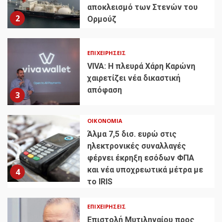
αποκλεισμό των Στενών του
2
Ορμούζ
ΕΠΙΧΕΙΡΉΣΕΙΣ
VIVA: Η πλευρά Χάρη Καρώνη
χαιρετίζει νέα δικαστική
απόφαση
3
ΟΙΚΟΝΟΜΊΑ
Άλμα 7,5 δισ. ευρώ στις
ηλεκτρονικές συναλλαγές
φέρνει έκρηξη εσόδων ΦΠΑ
και νέα υποχρεωτικά μέτρα με
4
το IRIS
ΕΠΙΧΕΙΡΉΣΕΙΣ
Επιστολή Μυτιληναίου προς