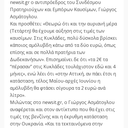
newsit.gr o αντιπρόεδρος του Συνδέσμου
Πρατηριούχων και Εμπόρων Καυσίμων, Γιώργος
Ασμάτογλου.
Και προσθέτει: «Θεωρώ ότι και την αυριανή μέρα
(Τετάρτη) θα έχουμε αύξηση στις τιμές των
καυσίμων. Στις Κυκλάδες, πολύ δύσκολα βρίσκει
κάποιος αμόλυβδη κάτω από τα δύο ευρώ, όπως
επίσης και σε πολλά πρατήρια των
Δωδεκανήσων». Επισημαίνει δε ότι «τα 2€ τα
‘’πέρασαν’’ στις Κυκλάδες τουλάχιστον εδώ και 4
μήνες», ενώ λέει ότι «στην Αττική, αν πάει έτσι η
κατάσταση, τέλος Μαΐου-αρχές Ιουνίου η
αμόλυβδη θα φτάσει σίγουρα τα 2 ευρώ ανά
λίτρο».
Μιλώντας στο newsit.gr, o Γιώργος Ασμάτογλου
αναφέρεται και στον αντίκτυπο που θα έχει στις
τιμές της βενζίνης και η έκρυθμη κατάσταση
στην Ουκρανία. «Και τα τεκταινόμενα στην