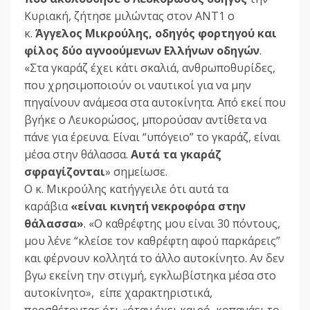
Κυριακή, ζήτησε μιλώντας στον ΑΝΤ1 ο
κ.
Άγγελος Μικρούλης, οδηγός φορτηγού και
φίλος δύο αγνοούμενων Ελλήνων οδηγών
.
«Στα γκαράζ έχει κάτι σκαλιά, ανθρωποθυρίδες,
που χρησιμοποιούν οι ναυτικοί για να μην
πηγαίνουν ανάμεσα στα αυτοκίνητα. Από εκεί που
βγήκε ο Λευκορώσος, μπορούσαν αντίθετα να
πάνε για έρευνα. Είναι “υπόγειο” το γκαράζ, είναι
μέσα στην θάλασσα.
Αυτά τα γκαράζ
σφραγίζονται
» σημείωσε.
Ο κ. Μικρούλης κατήγγειλε ότι αυτά τα
καράβια
«είναι κινητή νεκροφόρα στην
θάλασσα»
. «Ο καθρέφτης μου είναι 30 πόντους,
μου λένε “κλείσε τον καθρέφτη αφού παρκάρεις”
και φέρνουν κολλητά το άλλο αυτοκίνητο. Αν δεν
βγω εκείνη την στιγμή, εγκλωβίστηκα μέσα στο
αυτοκίνητο», είπε χαρακτηριστικά,
προσθέτοντας ότι «όταν έχει καιρό, κοπανάει το