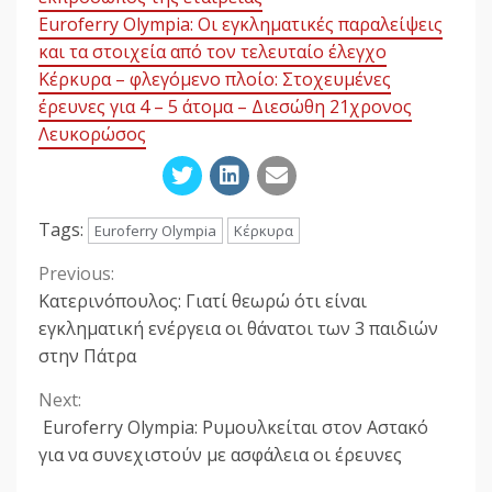
Euroferry Olympia: Οι εγκληματικές παραλείψεις
και τα στοιχεία από τον τελευταίο έλεγχο
Κέρκυρα – φλεγόμενο πλοίο: Στοχευμένες
έρευνες για 4 – 5 άτομα – Διεσώθη 21χρονος
Λευκορώσος
Tags:
Euroferry Olympia
Κέρκυρα
Previous:
Continue
Κατερινόπουλος: Γιατί θεωρώ ότι είναι
Reading
εγκληματική ενέργεια οι θάνατοι των 3 παιδιών
στην Πάτρα
Next:
Euroferry Olympia: Ρυμουλκείται στον Αστακό
για να συνεχιστούν με ασφάλεια οι έρευνες