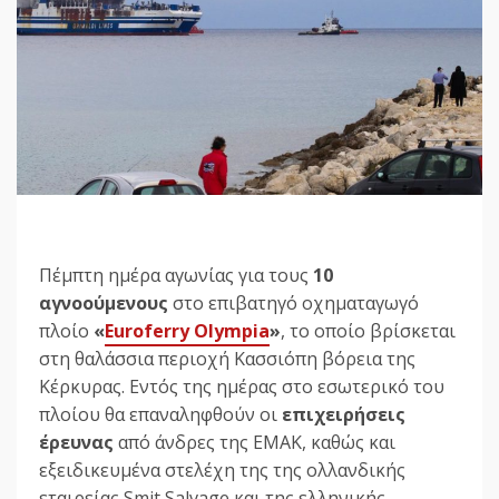
Πέμπτη ημέρα αγωνίας για τους
10
αγνοούμενους
στο επιβατηγό οχηματαγωγό
πλοίο
«
Euroferry Olympia
»
, το οποίο βρίσκεται
στη θαλάσσια περιοχή Κασσιόπη βόρεια της
Κέρκυρας. Εντός της ημέρας στο εσωτερικό του
πλοίου θα επαναληφθούν οι
επιχειρήσεις
έρευνας
από άνδρες της ΕΜΑΚ, καθώς και
εξειδικευμένα στελέχη της της oλλανδικής
εταιρείας Smit Salvage και της ελληνικής