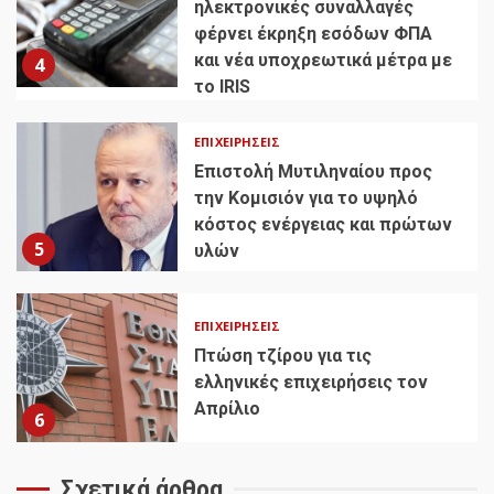
ηλεκτρονικές συναλλαγές
φέρνει έκρηξη εσόδων ΦΠΑ
και νέα υποχρεωτικά μέτρα με
4
το IRIS
ΕΠΙΧΕΙΡΉΣΕΙΣ
Επιστολή Μυτιληναίου προς
την Κομισιόν για το υψηλό
κόστος ενέργειας και πρώτων
5
υλών
ΕΠΙΧΕΙΡΉΣΕΙΣ
Πτώση τζίρου για τις
ελληνικές επιχειρήσεις τον
Απρίλιο
6
Σχετικά άρθρα