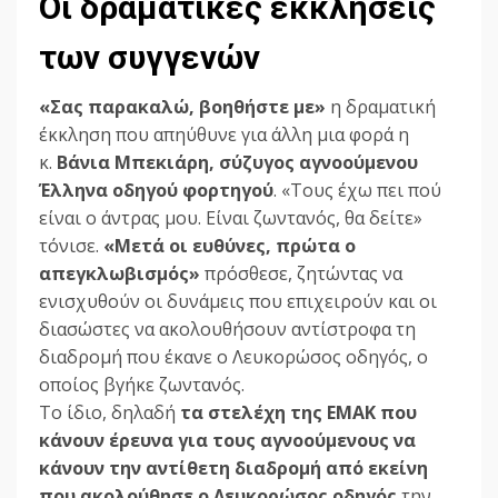
Οι δραματικές εκκλήσεις
των συγγενών
«Σας παρακαλώ, βοηθήστε με»
η δραματική
έκκληση που απηύθυνε για άλλη μια φορά η
κ.
Βάνια Μπεκιάρη, σύζυγος αγνοούμενου
Έλληνα οδηγού φορτηγού
. «Τους έχω πει πού
είναι ο άντρας μου. Είναι ζωντανός, θα δείτε»
τόνισε.
«Μετά οι ευθύνες, πρώτα ο
απεγκλωβισμός»
πρόσθεσε, ζητώντας να
ενισχυθούν οι δυνάμεις που επιχειρούν και οι
διασώστες να ακολουθήσουν αντίστροφα τη
διαδρομή που έκανε ο Λευκορώσος οδηγός, ο
οποίος βγήκε ζωντανός.
Το ίδιο, δηλαδή
τα στελέχη της ΕΜΑΚ που
κάνουν έρευνα για τους αγνοούμενους να
κάνουν την αντίθετη διαδρομή από εκείνη
που ακολούθησε ο Λευκορώσος οδηγός
την