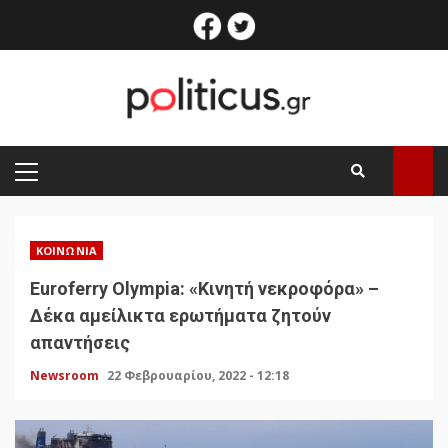
Skip
facebook
twitter
to
content
PRIMARY
MENU
ΚΟΙΝΩΝΊΑ
Euroferry Olympia: «Κινητή νεκροφόρα» –
Δέκα αμείλικτα ερωτήματα ζητούν
απαντήσεις
Newsroom
22 Φεβρουαρίου, 2022 - 12:18