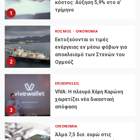
κόστος: Αύξηση 5,9% στο α’
τρίμηνο
1
ΚΌΣΜΟΣ
ΟΙΚΟΝΟΜΊΑ
Εκτοξεύονται οι τιμές
ενέργειας εν μέσω φόβων για
αποκλεισμό των Στενών του
2
Ορμούζ
ΕΠΙΧΕΙΡΉΣΕΙΣ
VIVA: Η πλευρά Χάρη Καρώνη
χαιρετίζει νέα δικαστική
απόφαση
3
ΟΙΚΟΝΟΜΊΑ
Άλμα 7,5 δισ. ευρώ στις