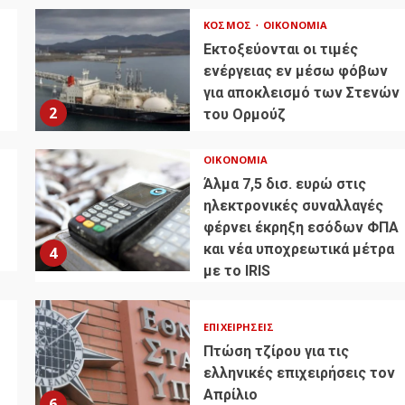
ΚΌΣΜΟΣ
ΟΙΚΟΝΟΜΊΑ
Εκτοξεύονται οι τιμές
ενέργειας εν μέσω φόβων
για αποκλεισμό των Στενών
2
του Ορμούζ
ΟΙΚΟΝΟΜΊΑ
Άλμα 7,5 δισ. ευρώ στις
ηλεκτρονικές συναλλαγές
φέρνει έκρηξη εσόδων ΦΠΑ
και νέα υποχρεωτικά μέτρα
4
με το IRIS
ΕΠΙΧΕΙΡΉΣΕΙΣ
Πτώση τζίρου για τις
ελληνικές επιχειρήσεις τον
Απρίλιο
6