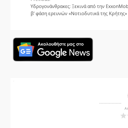
Continue
Υδρογονάνθρακες: Ξεκινά από την ExxonMobi
Reading
β’ φάση ερευνών «Νοτιοδυτικά της Κρήτης»
Ar