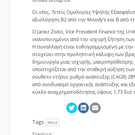
United Group BV.
Οι νέες, 7ετείς Ομολογίες Υψηλής Εξασφάλι
αξιολόγηση Β2 από την Moody’s και Β από τη
O Janez Zivko, Vice President Finance της Un
ικανοποιημένοι από την ισχυρή ζήτηση τω
Η συναλλαγή είναι ευθυγραμμισμένη με την 
στοχεύει στην προληπτική κάλυψη των βρ
δημιουργία μιας ισχυρής, μακροπρόθεσμης
υποστηρίζεται από την σταθερή αύξηση των
σύνθετο ετήσιο ρυθμό ανάπτυξης (CAGR) 28%
από συνδυασμό οργανικής ανάπτυξης και εξ
κύκλο αναχρηματοδότησης ύψους 1,73 δισ. ε
Tags:
Nova
Previous: