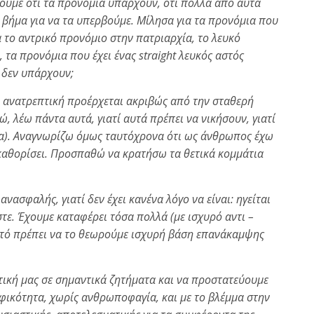
έπουμε ότι τα προνομία υπάρχουν, ότι πολλά από αυτά
ο βήμα για να τα υπερβούμε. Μίλησα για τα προνόμια που
α το αντρικό προνόμιο στην πατριαρχία, το λευκό
 τα προνόμια που έχει ένας straight λευκός αστός
ι δεν υπάρχουν;
ι ανατρεπτική προέρχεται ακριβώς από την σταθερή
δώ, λέω πάντα αυτά, γιατί αυτά πρέπει να νικήσουν, γιατί
νία). Αναγνωρίζω όμως ταυτόχρονα ότι ως άνθρωπος έχω
καθορίσει. Προσπαθώ να κρατήσω τα θετικά κομμάτια
 ανασφαλής, γιατί δεν έχει κανένα λόγο να είναι: ηγείται
ε. Έχουμε καταφέρει τόσα πολλά (με ισχυρό αντι –
αυτό πρέπει να το θεωρούμε ισχυρή βάση επανάκαμψης
ιτική μας σε σημαντικά ζητήματα και να προστατεύουμε
φικότητα, χωρίς ανθρωποφαγία, και με το βλέμμα στην