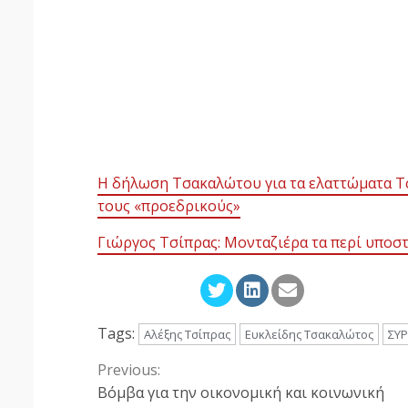
Η δήλωση Τσακαλώτου για τα ελαττώματα Τσί
τους «προεδρικούς»
Γιώργος Τσίπρας: Μονταζιέρα τα περί υποστ
Tags:
Αλέξης Τσίπρας
Ευκλείδης Τσακαλώτος
ΣΥΡ
Previous:
Continue
Βόμβα για την οικονομική και κοινωνική