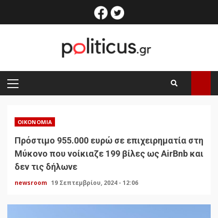
Skip
facebook
twitter
to
content
PRIMARY
MENU
ΟΙΚΟΝΟΜΊΑ
Πρόστιμο 955.000 ευρώ σε επιχειρηματία στη
Μύκονο που νοίκιαζε 199 βίλες ως AirBnb και
δεν τις δήλωνε
newsroom
19 Σεπτεμβρίου, 2024 - 12:06