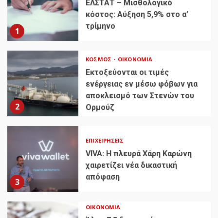
ΕΛΣΤΑΤ – Μισθολογικό
κόστος: Αύξηση 5,9% στο α’
τρίμηνο
1
ΚΌΣΜΟΣ
ΟΙΚΟΝΟΜΊΑ
Εκτοξεύονται οι τιμές
ενέργειας εν μέσω φόβων για
αποκλεισμό των Στενών του
2
Ορμούζ
ΕΠΙΧΕΙΡΉΣΕΙΣ
VIVA: Η πλευρά Χάρη Καρώνη
χαιρετίζει νέα δικαστική
απόφαση
3
ΟΙΚΟΝΟΜΊΑ