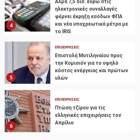
Άλμα 7,5 δισ. ευρώ στις
ηλεκτρονικές συναλλαγές
φέρνει έκρηξη εσόδων ΦΠΑ
και νέα υποχρεωτικά μέτρα με
4
το IRIS
ΕΠΙΧΕΙΡΉΣΕΙΣ
Επιστολή Μυτιληναίου προς
την Κομισιόν για το υψηλό
κόστος ενέργειας και πρώτων
5
υλών
ΕΠΙΧΕΙΡΉΣΕΙΣ
Πτώση τζίρου για τις
ελληνικές επιχειρήσεις τον
Απρίλιο
6