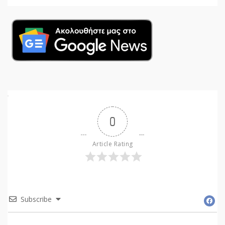
0
Article Rating
Subscribe