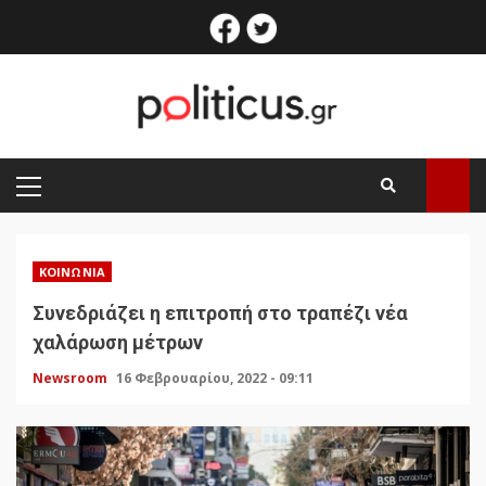
Skip
facebook
twitter
to
content
PRIMARY
MENU
ΚΟΙΝΩΝΊΑ
Συνεδριάζει η επιτροπή στο τραπέζι νέα
χαλάρωση μέτρων
Newsroom
16 Φεβρουαρίου, 2022 - 09:11