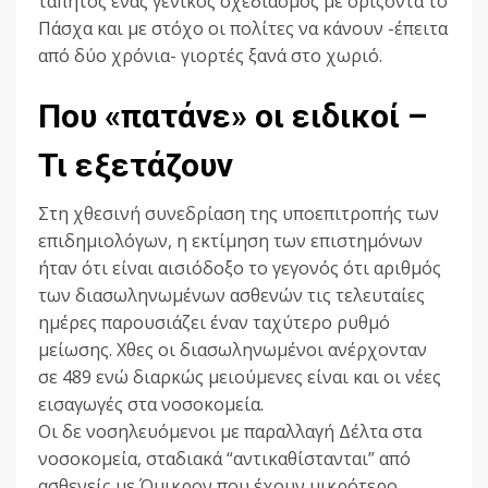
τάπητος ένας γενικός σχεδιασμός με ορίζοντα το
Πάσχα και με στόχο οι πολίτες να κάνουν -έπειτα
από δύο χρόνια- γιορτές ξανά στο χωριό.
Που «πατάνε» οι ειδικοί –
Τι εξετάζουν
Στη χθεσινή συνεδρίαση της υποεπιτροπής των
επιδημιολόγων, η εκτίμηση των επιστημόνων
ήταν ότι είναι αισιόδοξο το γεγονός ότι αριθμός
των διασωληνωμένων ασθενών τις τελευταίες
ημέρες παρουσιάζει έναν ταχύτερο ρυθμό
μείωσης. Χθες οι διασωληνωμένοι ανέρχονταν
σε 489 ενώ διαρκώς μειούμενες είναι και οι νέες
εισαγωγές στα νοσοκομεία.
Οι δε νοσηλευόμενοι με παραλλαγή Δέλτα στα
νοσοκομεία, σταδιακά “αντικαθίστανται” από
ασθενείς με Όμικρον που έχουν μικρότερο