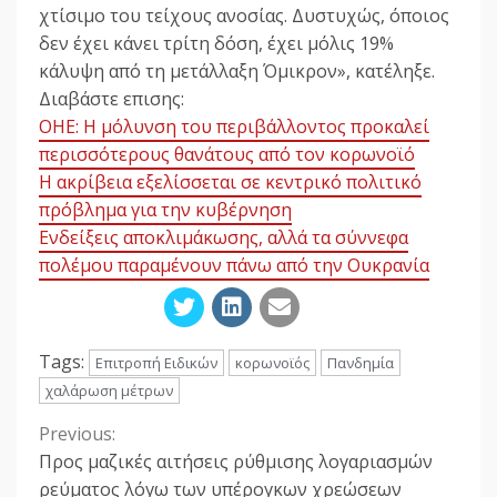
χτίσιμο του τείχους ανοσίας. Δυστυχώς, όποιος
δεν έχει κάνει τρίτη δόση, έχει μόλις 19%
κάλυψη από τη μετάλλαξη Όμικρον», κατέληξε.
Διαβάστε επισης:
ΟΗΕ: Η μόλυνση του περιβάλλοντος προκαλεί
περισσότερους θανάτους από τον κορωνοϊό
Η ακρίβεια εξελίσσεται σε κεντρικό πολιτικό
πρόβλημα για την κυβέρνηση
Ενδείξεις αποκλιμάκωσης, αλλά τα σύννεφα
πολέμου παραμένουν πάνω από την Ουκρανία
Tags:
Επιτροπή Ειδικών
κορωνοϊός
Πανδημία
χαλάρωση μέτρων
Previous:
Continue
Προς μαζικές αιτήσεις ρύθμισης λογαριασμών
Reading
ρεύματος λόγω των υπέρογκων χρεώσεων