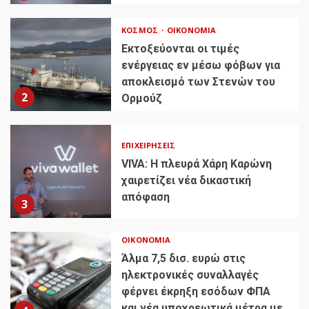
ΚΌΣΜΟΣ
ΟΙΚΟΝΟΜΊΑ
Εκτοξεύονται οι τιμές
ενέργειας εν μέσω φόβων για
αποκλεισμό των Στενών του
2
Ορμούζ
ΕΠΙΧΕΙΡΉΣΕΙΣ
VIVA: Η πλευρά Χάρη Καρώνη
χαιρετίζει νέα δικαστική
απόφαση
3
ΟΙΚΟΝΟΜΊΑ
Άλμα 7,5 δισ. ευρώ στις
ηλεκτρονικές συναλλαγές
φέρνει έκρηξη εσόδων ΦΠΑ
και νέα υποχρεωτικά μέτρα με