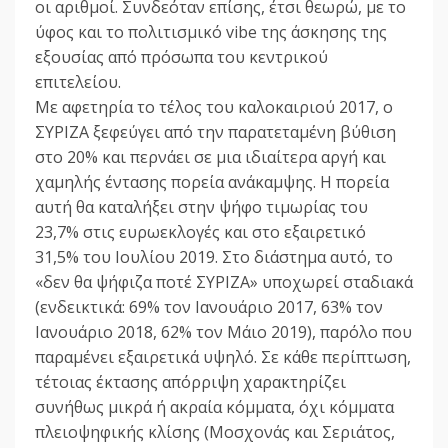
οι αριθμοί. Συνδεόταν επίσης, έτσι θεωρώ, με το
ύφος και το πολιτισμικό vibe της άσκησης της
εξουσίας από πρόσωπα του κεντρικού
επιτελείου.
Με αφετηρία το τέλος του καλοκαιριού 2017, ο
ΣΥΡΙΖΑ ξεφεύγει από την παρατεταμένη βύθιση
στο 20% και περνάει σε μια ιδιαίτερα αργή και
χαμηλής έντασης πορεία ανάκαμψης. Η πορεία
αυτή θα καταλήξει στην ψήφο τιμωρίας του
23,7% στις ευρωεκλογές και στο εξαιρετικό
31,5% του Ιουλίου 2019. Στο διάστημα αυτό, το
«δεν θα ψήφιζα ποτέ ΣΥΡΙΖΑ» υποχωρεί σταδιακά
(ενδεικτικά: 69% τον Ιανουάριο 2017, 63% τον
Ιανουάριο 2018, 62% τον Μάιο 2019), παρόλο που
παραμένει εξαιρετικά υψηλό. Σε κάθε περίπτωση,
τέτοιας έκτασης απόρριψη χαρακτηρίζει
συνήθως μικρά ή ακραία κόμματα, όχι κόμματα
πλειοψηφικής κλίσης (Μοσχονάς και Σεριάτος,