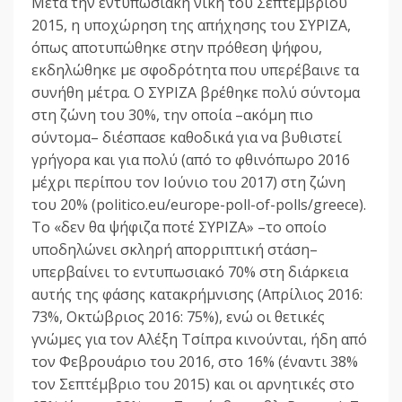
Μετά την εντυπωσιακή νίκη του Σεπτεμβρίου
2015, η υποχώρηση της απήχησης του ΣΥΡΙΖΑ,
όπως αποτυπώθηκε στην πρόθεση ψήφου,
εκδηλώθηκε με σφοδρότητα που υπερέβαινε τα
συνήθη μέτρα. Ο ΣΥΡΙΖΑ βρέθηκε πολύ σύντομα
στη ζώνη του 30%, την οποία –ακόμη πιο
σύντομα– διέσπασε καθοδικά για να βυθιστεί
γρήγορα και για πολύ (από το φθινόπωρο 2016
μέχρι περίπου τον Ιούνιο του 2017) στη ζώνη
του 20% (politico.eu/europe-poll-of-polls/greece).
Το «δεν θα ψήφιζα ποτέ ΣΥΡΙΖΑ» –το οποίο
υποδηλώνει σκληρή απορριπτική στάση–
υπερβαίνει το εντυπωσιακό 70% στη διάρκεια
αυτής της φάσης κατακρήμνισης (Απρίλιος 2016:
73%, Οκτώβριος 2016: 75%), ενώ οι θετικές
γνώμες για τον Αλέξη Τσίπρα κινούνται, ήδη από
τον Φεβρουάριο του 2016, στο 16% (έναντι 38%
τον Σεπτέμβριο του 2015) και οι αρνητικές στο