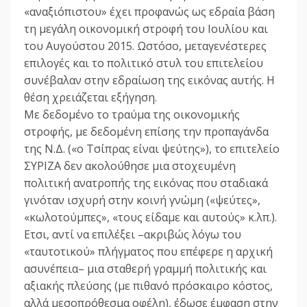
«αναξιόπιστου» έχει προφανώς ως εδραία βάση
τη μεγάλη οικονομική στροφή του Ιουλίου και
του Αυγούστου 2015. Ωστόσο, μεταγενέστερες
επιλογές και το πολιτικό στυλ του επιτελείου
συνέβαλαν στην εδραίωση της εικόνας αυτής. Η
θέση χρειάζεται εξήγηση.
Με δεδομένο το τραύμα της οικονομικής
στροφής, με δεδομένη επίσης την προπαγάνδα
της Ν.Δ. («ο Τσίπρας είναι ψεύτης»), το επιτελείο
ΣΥΡΙΖΑ δεν ακολούθησε μια στοχευμένη
πολιτική ανατροπής της εικόνας που σταδιακά
γινόταν ισχυρή στην κοινή γνώμη («ψεύτες»,
«κωλοτούμπες», «τους είδαμε και αυτούς» κ.λπ.).
Ετσι, αντί να επιλέξει –ακριβώς λόγω του
«ταυτοτικού» πλήγματος που επέφερε η αρχική
ασυνέπεια– μια σταθερή γραμμή πολιτικής και
αξιακής πλεύσης (με πιθανό πρόσκαιρο κόστος,
αλλά μεσοπρόθεσμα οφέλη), έδωσε έμφαση στην