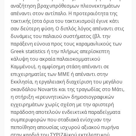
αναζήτηση βραχυπρόθεσμων πλεονεκτημάτων
απέναντι στον αντίπαλο. Η προτεραιότητα της
τακτικής (στα όρια του τακτικισμού) έγινε κάτι
σαν δεύτερη φύση. Ο διπλός λόγος απέναντι στις
δυνάμεις του παλαιού συστήματος (βλ. την
παράξενη εύνοια προς τους καραμανλικούς των
Greek statistics ή την πλήρως απερίσκεπτη
κάλυψη του ακραία παλαιοκομματικού
Καμμένου), η αμφίσημη στάση απέναντι σε
επιχειρηματίες των ΜΜΕ ή απέναντι στην
Εκκλησία, η εργαλειακή διαχείριση του μεγάλου
σκανδάλου Novartis και της τραγωδίας στο Μάτι,
η στήριξη «ερευνητικών» δημοσιογραφικών
εγχειρημάτων χωρίς σχέση με την αριστερή
παράδοση αποτελούν ενδεικτικά παραδείγματα
συμπεριφορών που σταδιακά ενίσχυαν την
πεποίθηση απουσίας ισχυρού αξιακού πυρήνα
στην καρδιά του ΣΥΡΙΖΑϊκού εκτελεστικού