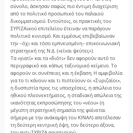
σύνολο, άσκησαν σαφώς πιο έντιμη διαχείριση
από το πολιτικό προσωπικό του παλαιού
δικομματισμού. Εντούτοις, οι πρακτικές του
ΣΥΡΙΖΑϊκού επιτελείου έτειναν να παράγουν
πολιτικό κυνισμό. Και εμμέσως επιβεβαίωναν
την –όχι και τόσο εμπνευσμένη– επικοινωνιακή
στρατηγική της Ν.Δ. («είναι ψεύτες»).
Τα «γιατί» και τα «διότι» δεν αφορούν αυτό το
περιγραφικό και κάπως ταξινομικό κείμενο. Το
αφορούν οι συνέπειες και η έκβαση. Η αμφιβολία
για το τι κάνουν και τι πιστεύουν οι «Συριζαίοι»,
η δυσπιστία προς τις υποσχέσεις, η απώλεια του
ηθικού πλεονεκτήματος, η σταδιακή απώλεια της
ικανότητας εκπροσώπησης του «νέου» (η
μέγιστη στρατηγική σημασία της φαίνεται
σήμερα με την ανάκαμψη του ΚΙΝΑΛ) απετέλεσαν
τη δεύτερη κεντρική όψη, τον δεύτερο άξονα,
του αντι-ΣΥΡΙΖΑ αρνητισμού.