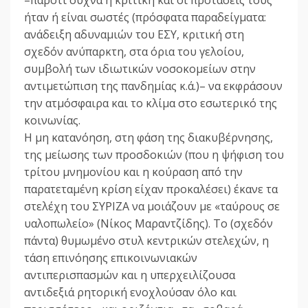
–παρότι συχνά η κριτική και οι προτάσεις τους
ήταν ή είναι σωστές (πρόσφατα παραδείγματα:
ανάδειξη αδυναμιών του ΕΣΥ, κριτική στη
σχεδόν ανύπαρκτη, στα όρια του γελοίου,
συμβολή των ιδιωτικών νοσοκομείων στην
αντιμετώπιση της πανδημίας κ.ά.)– να εκφράσουν
την ατμόσφαιρα και το κλίμα στο εσωτερικό της
κοινωνίας.
Η μη κατανόηση, στη φάση της διακυβέρνησης,
της μείωσης των προσδοκιών (που η ψήφιση του
τρίτου μνημονίου και η κούραση από την
παρατεταμένη κρίση είχαν προκαλέσει) έκανε τα
στελέχη του ΣΥΡΙΖΑ να μοιάζουν με «ταύρους σε
υαλοπωλείο» (Νίκος Μαραντζίδης). Το (σχεδόν
πάντα) θυμωμένο στυλ κεντρικών στελεχών, η
τάση επινόησης επικοινωνιακών
αντιπερισπασμών και η υπερχειλίζουσα
αντιδεξιά ρητορική ενοχλούσαν όλο και