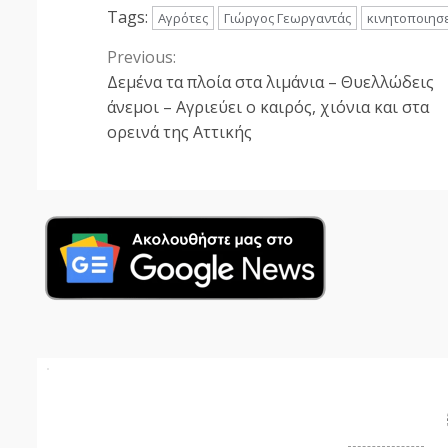
Tags:
Αγρότες
Γιώργος Γεωργαντάς
κινητοποιησε
Previous:
Continue
Δεμένα τα πλοία στα λιμάνια – Θυελλώδεις
Reading
άνεμοι – Αγριεύει ο καιρός, χιόνια και στα
ορεινά της Αττικής