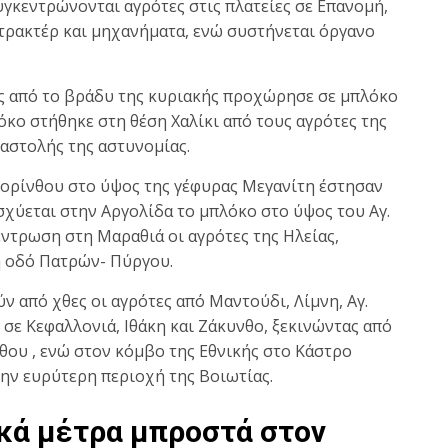
υγκεντρώνονται αγρότες στις πλατείες σε Επανομή,
ε τρακτέρ και μηχανήματα, ενώ συστήνεται όργανο
ς από το βράδυ της κυριακής προχώρησε σε μπλόκο
κο στήθηκε στη θέση Χαλίκι από τους αγρότες της
αστολής της αστυνομίας.
ορίνθου στο ύψος της γέφυρας Μεγανίτη έστησαν
νισχύεται στην Αργολίδα το μπλόκο στο ύψος του Αγ.
ντρωση στη Μαραθιά οι αγρότες της Ηλείας,
ή οδό Πατρών- Πύργου.
 από χθες οι αγρότες από Μαντούδι, Λίμνη, Αγ.
 σε Κεφαλλονιά, Ιθάκη και Ζάκυνθο, ξεκινώντας από
θου , ενώ στον κόμβο της Εθνικής στο Κάστρο
ην ευρύτερη περιοχή της Βοιωτίας.
ακά μέτρα μπροστά στον