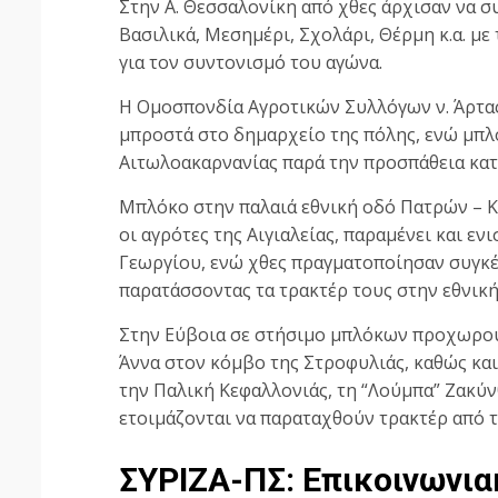
Στην Α. Θεσσαλονίκη από χθες άρχισαν να σ
Βασιλικά, Μεσημέρι, Σχολάρι, Θέρμη κ.α. μ
για τον συντονισμό του αγώνα.
Η Ομοσπονδία Αγροτικών Συλλόγων ν. Άρτα
μπροστά στο δημαρχείο της πόλης, ενώ μπλό
Αιτωλοακαρνανίας παρά την προσπάθεια κατ
Μπλόκο στην παλαιά εθνική οδό Πατρών – Κ
οι αγρότες της Αιγιαλείας, παραμένει και ε
Γεωργίου, ενώ χθες πραγματοποίησαν συγκέ
παρατάσσοντας τα τρακτέρ τους στην εθνικ
Στην Εύβοια σε στήσιμο μπλόκων προχωρούν
Άννα στον κόμβο της Στροφυλιάς, καθώς και
την Παλική Κεφαλλονιάς, τη “Λούμπα” Ζακύν
ετοιμάζονται να παραταχθούν τρακτέρ από τ
ΣΥΡΙΖΑ-ΠΣ: Επικοινωνι