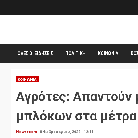
Skip
to
content
ΌΛΕΣ ΟΙ ΕΙΔΉΣΕΙΣ
ΠΟΛΙΤΙΚΉ
ΚΟΙΝΩΝΊΑ
ΚΌ
ΚΟΙΝΩΝΊΑ
Αγρότες: Απαντούν 
μπλόκων στα μέτρα
Newsroom
8 Φεβρουαρίου, 2022 - 12:11