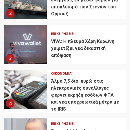
αποκλεισμό των Στενών του
2
Ορμούζ
ΕΠΙΧΕΙΡΉΣΕΙΣ
VIVA: Η πλευρά Χάρη Καρώνη
χαιρετίζει νέα δικαστική
απόφαση
3
ΟΙΚΟΝΟΜΊΑ
Άλμα 7,5 δισ. ευρώ στις
ηλεκτρονικές συναλλαγές
φέρνει έκρηξη εσόδων ΦΠΑ
και νέα υποχρεωτικά μέτρα με
4
το IRIS
ΕΠΙΧΕΙΡΉΣΕΙΣ