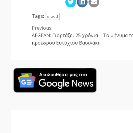
Tags:
efood
Previous:
Continue
AEGEAN: Γιορτάζει 25 χρόνια – Το μήνυμα τ
Reading
προέδρου Ευτύχιου Βασιλάκη