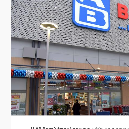
Η
ΑΒ Βασιλόπουλος
εγκαινιάζει τη συνεργ