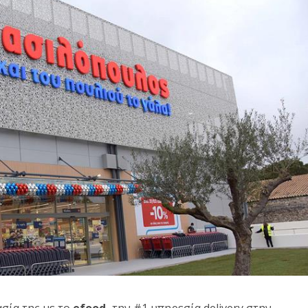
ασία της με το
efood,
την #1 υπηρεσία delivery στην