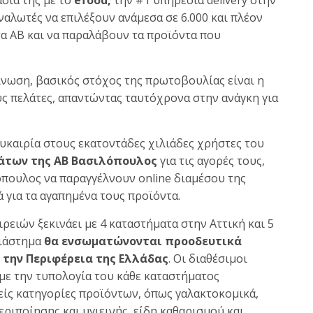
ναλωτές να επιλέξουν ανάμεσα σε 6.000 και πλέον
α ΑΒ και να παραλάβουν τα προϊόντα που
ίνωση, βασικός στόχος της πρωτοβουλίας είναι η
 πελάτες, απαντώντας ταυτόχρονα στην ανάγκη για
ευκαιρία στους εκατοντάδες χιλιάδες χρήστες του
άτων της AB Βασιλόπουλος
για τις αγορές τους,
όπουλος να παραγγέλνουν online διαμέσου της
για τα αγαπημένα τους προϊόντα.
ρειών ξεκινάει με 4 καταστήματα στην Αττική και 5
διάστημα
θα ενσωματώνονται προοδευτικά
 την Περιφέρεια της Ελλάδας
. Οι διαθέσιμοι
με την τυπολογία του κάθε καταστήματος
ίς κατηγορίες προϊόντων, όπως γαλακτοκομικά,
ριποίησης και υγιεινής, είδη καθαρισμού και