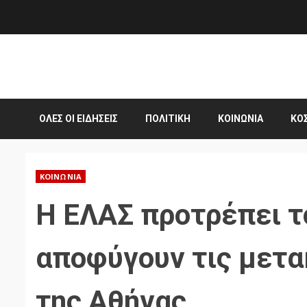
Skip
to
content
ΌΛΕΣ ΟΙ ΕΙΔΉΣΕΙΣ
ΠΟΛΙΤΙΚΉ
ΚΟΙΝΩΝΊΑ
ΚΌ
ΚΟΙΝΩΝΊΑ
Η ΕΛΑΣ προτρέπει τ
αποφύγουν τις μετα
της Αθήνας