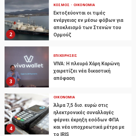
ΚΌΣΜΟΣ
ΟΙΚΟΝΟΜΊΑ
Εκτοξεύονται οι τιμές
ενέργειας εν μέσω φόβων για
αποκλεισμό των Στενών του
2
Ορμούζ
ΕΠΙΧΕΙΡΉΣΕΙΣ
VIVA: Η πλευρά Χάρη Καρώνη
χαιρετίζει νέα δικαστική
απόφαση
3
ΟΙΚΟΝΟΜΊΑ
Άλμα 7,5 δισ. ευρώ στις
ηλεκτρονικές συναλλαγές
φέρνει έκρηξη εσόδων ΦΠΑ
και νέα υποχρεωτικά μέτρα με
4
το IRIS