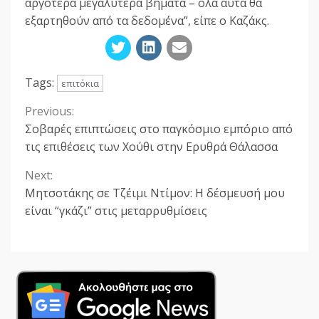
αργότερα μεγαλύτερα βήματα – όλα αυτά θα
εξαρτηθούν από τα δεδομένα”, είπε ο Καζάκς.
Tags:
επιτόκια
Previous:
Continue
Σοβαρές επιπτώσεις στο παγκόσμιο εμπόριο από
Reading
τις επιθέσεις των Χούθι στην Ερυθρά Θάλασσα
Next:
Μητσοτάκης σε Τζέιμι Ντίμον: Η δέσμευσή μου
είναι “γκάζι” στις μεταρρυθμίσεις