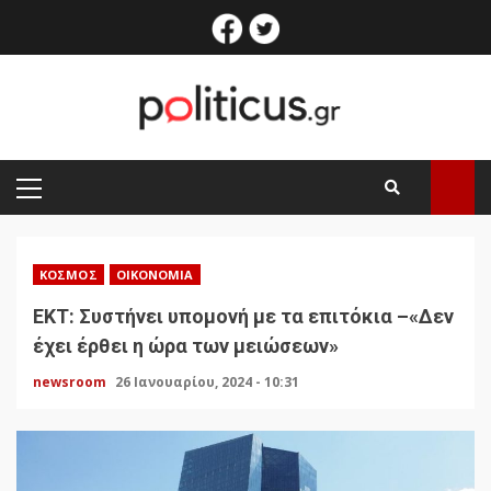
Skip
facebook
twitter
to
content
PRIMARY
MENU
ΚΌΣΜΟΣ
ΟΙΚΟΝΟΜΊΑ
ΕΚΤ: Συστήνει υπομονή με τα επιτόκια –«Δεν
έχει έρθει η ώρα των μειώσεων»
newsroom
26 Ιανουαρίου, 2024 - 10:31