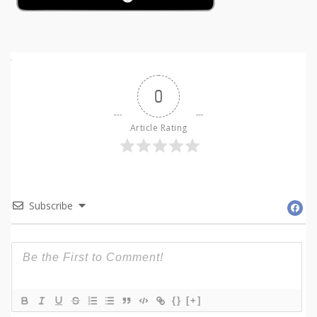
0
Article Rating
Subscribe
{}
[+]